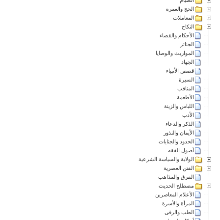
الحج والعمرة
المعاملات
النكاح
الأحكام والقضاء
الجنائز
المواريث والوصايا
الجهاد
قصص الأنبياء
السيرة
المناقب
الأطعمة
اللباس والزينة
الأدب
الذكر والدعاء
الأيمان والنذور
الحدود والجنايات
أصول الفقه
الولاية والسياسة الشرعية
الفتن العصرية
الفرق والمذاهب
مصطلح الحديث
الأعلام المعاصرين
المرأة والأسرة
الطب والرقى