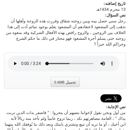
تاريخ إضافته:
13 محرم 1434هـ
نص السؤال:
رجل سني حصل بينه وبين زوجته شقاق وقررت هذه الزوجة وأهلها أن
تذهب إلى المشعوذ لاعتقادهم أن المشعوذ يعلم بوجود تمائم أدت إلى هذا
الخلاف بين الزوجين ، والزوج رافض بهذه الأفعال الشركية وقد منعوه من
زوجته حتى يسلم أجرة المشعوذ فهو محتار في ذلك ما حكم الشرع
وجزاكم الله خيراً ؟
تحميل
0.4MB
نص الإجابة:
من أول ونحن نقول لإخواننا ننصهم أن يتحروا : " فاضفر بذات الدين تربت
يداك " ، العامة مصاهرتهم نكد ، ربما تزوج عامياً ولم تأخذ منه ريالاً لأنه
ابن أخيك ، أو ما تريد أن تبيع وتشتري بابنتك وبعد ذلك ما يُوفقك الله بينهما
يقول : والله ما أطلقها إلا بمليون ، مليون ما أخذت منك ولا ريالاً واحداً !!! .