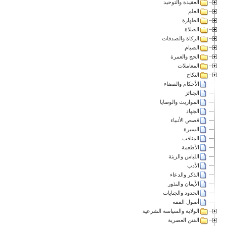
العقيدة والتوحيد
العلم
الطهارة
الصلاة
الزكاة والصدقات
الصيام
الحج والعمرة
المعاملات
النكاح
الأحكام والقضاء
الجنائز
المواريث والوصايا
الجهاد
قصص الأنبياء
السيرة
المناقب
الأطعمة
اللباس والزينة
الأدب
الذكر والدعاء
الأيمان والنذور
الحدود والجنايات
أصول الفقه
الولاية والسياسة الشرعية
الفتن العصرية