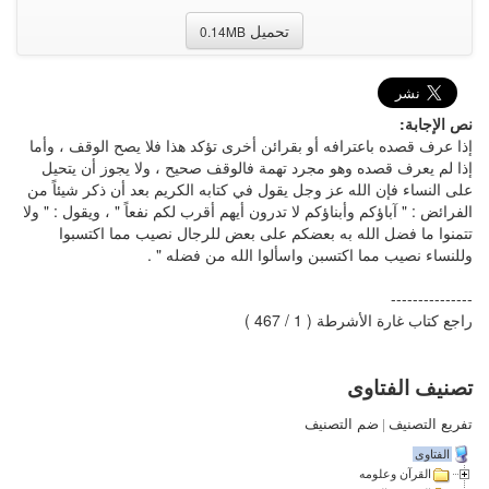
تحميل
0.14MB
نص الإجابة:
إذا عرف قصده باعترافه أو بقرائن أخرى تؤكد هذا فلا يصح الوقف ، وأما
إذا لم يعرف قصده وهو مجرد تهمة فالوقف صحيح ، ولا يجوز أن يتحيل
على النساء فإن الله عز وجل يقول في كتابه الكريم بعد أن ذكر شيئاً من
الفرائض : " آباؤكم وأبناؤكم لا تدرون أيهم أقرب لكم نفعاً " ، ويقول : " ولا
تتمنوا ما فضل الله به بعضكم على بعض للرجال نصيب مما اكتسبوا
وللنساء نصيب مما اكتسبن واسألوا الله من فضله " .
---------------
راجع كتاب غارة الأشرطة ( 1 / 467 )
تصنيف الفتاوى
تفريع التصنيف
|
ضم التصنيف
الفتاوى
القرآن وعلومه