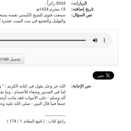
الزيارات:
5543 زائراً .
تاريخ إضافته:
13 محرم 1434هـ
نص السؤال:
سمعت فتوى للشيخ الكبسي نفسه يستحسن 
والتهليل والتجمع في بيت الميت عشرة أي
تحميل
.21MB
نص الإجابة:
الله عز وجل يقول في كتابه الكريم : " وَأَنْ 
لما في الصدور وشفاء للأجسام ، وما نقل
آله وسلم - على الأموات فقد ماتت أبنت
جمعاٌ فما قال النبي - صلى الله عليه وعل
--------------
راجع كتاب : ( قمع المعاند 1 / 174 )