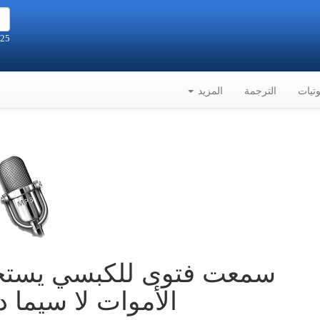
25 صفر 1448هـ الموافق 8-8-2026م
تيات
الترجمة
المزيد
سمعت فتوى للكبسي يستحس
الأموات لا سيما د