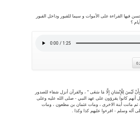
فيها القراءة على الأموات و سيما للقبور وداخل القبور
ام ؟
0
لَيْسَ لِلْإِنْسَانِ إِلَّا مَا سَعَى " ، والقرآن أنزل شفاء للصدور
 أنهم كانوا يقرؤون على عهد النبي - صلى الله عليه وعلى
ه ثم ماتت أبنة الاخرى ، ومات عثمان بن مظعون ، ومات
ى آله وسلم - اقرءوا عليهم كذا وكذا .