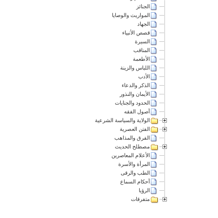
الجنائز
المواريث والوصايا
الجهاد
قصص الأنبياء
السيرة
المناقب
الأطعمة
اللباس والزينة
الأدب
الذكر والدعاء
الأيمان والنذور
الحدود والجنايات
أصول الفقه
الولاية والسياسة الشرعية
الفتن العصرية
الفرق والمذاهب
مصطلح الحديث
الأعلام المعاصرين
المرأة والأسرة
الطب والرقى
أحكام السماع
الرؤيا
متفرقات