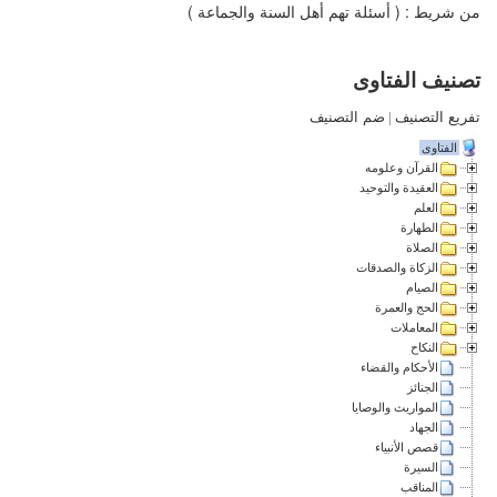
من شريط : ( أسئلة تهم أهل السنة والجماعة )
تصنيف الفتاوى
تفريع التصنيف
|
ضم التصنيف
الفتاوى
القرآن وعلومه
العقيدة والتوحيد
العلم
الطهارة
الصلاة
الزكاة والصدقات
الصيام
الحج والعمرة
المعاملات
النكاح
الأحكام والقضاء
الجنائز
المواريث والوصايا
الجهاد
قصص الأنبياء
السيرة
المناقب