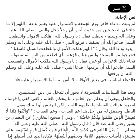
نص الإجابة:
لم يثبت ، دعاء خاص يوم الجمعة والاستمرار عليه يعتبر بدعة ، اللهم إلا ما
جاء في الصحيحين من حديث أنس أن رجلاً دخل والنبي - صلى الله عليه
وعلى آله وسلم - يخطب فقال : يا رسول الله : هلكت الأموال وانقطعت
السبل فدعو الله أن يسقينا ، فرفع النبي - صلى الله عليه وعلى آله وسلم
- يديه ودعا الله وقال : " اللهم هلكت الأموال وانقطعت السبل فاسقنا " ،
فخرجوا من المسجد وليس هناك قزعة - أي قطعة من النو - ثم سقوا ،
فجاء ذلك الأعرابي أو غيره فقال : يا رسول الله هلكت الأموال وانقطعت
السبل فادعو الله أن يرفعها ، فدعا النبي - صلى الله عليه وعلى آله وسلم
- الله أن يرفعها .
فالدعاء لمناسبة في بعض الأوقات لا بأس به ، أما الاستمرار عليه فلا .
وبعد هذا السياسات المنحرفة لا يجوز أن تتدخل في دين المسلمين ،
والجاهل ينبغي أن يتعلم من العالم ، ما يتحكم بالعالم ، كفى كفى يا قومنا ،
انظروا عواقب الفساد ما ظلمهم الله ، ولكن الرئيس أو الملك يقول
الباطل ويصفق له من أجل هذا عم العذاب ، وعم العقاب : " "وَاتَّقُوا فِتْنَةً لَا
تُصِيبَنَّ الَّذِينَ ظَلَمُوا مِنْكُمْ خَاصَّةً " ، وفي ( صحيح البخاري ) عن النعمان بن
بشير رضي الله عنه قال : قال رسول الله - صلى الله عليه وعلى آله
وسلم - : " مَثَلُ القَائِم في حُدُودِ اللَّه والْوَاقِع فيها، كَمثل قَومٍ اسْتَهَموا على
سَفِينَةٍ، فَأَصابَ بَعْضُهم أعْلاهَا، وبعضُهم أَسْفلَهَا، فكان الذي في أَسفلها إذا