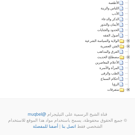
الأطعمة
اللباس والزينة
الأدب
الذكر والدعاء
الأيمان والنذور
الحدود والجنايات
أصول الفقه
الولاية والسياسة الشرعية
الفتن العصرية
الفرق والمذاهب
مصطلح الحديث
الأعلام المعاصرين
المرأة والأسرة
الطب والرقى
أحكام السماع
الرؤيا
متفرقات
قناة الشيخ الرسمية على التيليجرام
@muqbel
© جميع الحقوق محفوظة، يسمح باستخدام مواد هذا الموقع للاستخدام
الشخصي فقط
اتصل بنا
|
أضفنا للمفضلة