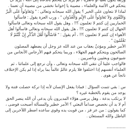
يتحكم في الأئمة والعلماء ، مصيبة يا إخواننا نخشى من مصيبة أن تعمنا .
لماذا لا نتعاون على الخير ؟ يقول الله سبحانه وتعالى : " وَتَعَاوَنُواْ عَلَى الْبرِّ
وَالتَّقْوَى وَلاَ تَعَاوَنُواْ عَلَى الإِثْمِ وَالْعُدْوَان " ، ورب العزة يقول : فاسألوا
الخماريين إن كنتم لا تعلمون ؟!! ، وهل يقول الله سبحانه وتعالى فاسألوا
الجهال إن كنتم لا تعلمون ؟!! ، هل يقول الله سبحانه وتعالى فاسألوا أهل
الأهواء إن كنتم لا تعلمون ؟!! ، أم يقول : " فَاسْأَلُوا أَهْلَ الذِّكْرِ إِنْ كُنْتُمْ لَا
تَعْلَمُونَ " .
الأمر خطير ومؤذنٌ بعقاب من عند الله عز وجل أن يضطهد المصلون
الصالحون ويتحكم فيهم الجهلاء ، وربما يتحكم فيهم الأرجاس الأنجاس من
شيوعيون وبعثيين وناصريين .
فالواجب علينا أن نتقي الله سبحانه وتعالى ، وأن نرجع إلى علمائنا ، ثم
العلماء أنفسهم إذا اختلفوا فلا يلزم عالمٌ عالماً بما يراه إذا لم يكن الإختلاف
ناتجاً عن هوى .
س : بقي تتمت السؤال : فماذا يفعل الإنسان لأنه إذا تركة حصلت فتنة ولا
يوجد من يقوم بالخطبة غيره ؟
لا يرتكب بدعة ، وهل يرضى هؤلاء المدبرون بأن يدعى أن الله ينصر الحق
أم لا بد أن نخصص صداماً البعثي ؟ الأمر خطير والمسألة أصبحت فوضى ،
كما يقولون : من عز فز ، من قويت يده وقوي ساعده اضطر اللآخرين إلى
الباطل والله المستعان .
-------------