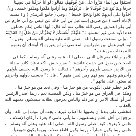
استَقَوْا من الماء مَرُّوا على مَنْ فَوقَهمْ، فقالوا: لو أنا خَرَقْنا في نَصِيبِنَا
خَرقا ولَمْ نُؤذِ مَنْ فَوقَنا؟ فإن تَرَكُوهُمْ وما أَرَادوا هَلَكوا وهلكوا جَميعا، وإنْ
أخذُوا على أيديِهِمْ نَجَوْا ونَجَوْا جَميعا " ، وفي ( جامع الترمذي ) و ( مسند
الإمام أحمد ) من طريق إسماعيل بن أبي خالد عن قيس بن أبي حازم عن
أبي بكر الصديق رضي الله تعالى عنه أنه قال : أيها الناس إنكم تحملون
هذه الآية على غير محملها : " عَلَيْكُمْ أَنفُسَكُمْ لَا يَضُرُّكُمْ مَنْ ضَلَّ إِذَا اهْتَدَيْتُمْ
" ، وإني سمعت رسول الله - صلى الله عليه وعلى آله وسلم - يقول : "
أيما قوم عمل بين ظهرانيهم المعاصي ثم لم يغيروه إلا أوشك أن يعمهم
الله بعقاب من عنده "
الأمر والبلاء يعم فإن النبي - صلى الله عليه وعلى آله وسلم - كما في
الصحيحين يقول في حديث عائشة : " يغزو جيش الكعبة فإذا كانوا ببيداء
من الأرض خسف بأولهم وآخرهم " ، فقالت : يا رسول الله يخسف بأولهم
وآخرهم وفيهم أسواقهم ومن ليس منهم ؟ ، قال : " يخسف بأولهم وآخرهم
ثم يبعثون على نياتهم " .
الأمر خطير ففي الكويت من هو خيرٌ منا ، وفي نجد من هو خيرٌ منا ،
وهكذا في العراق من هو خيرٌ منا ، ولكن المصيبة تعم ، ربما أصدر الرئيس
أمر أو الملك الأمر أو غير ذلم والناس يعرفون بطلانه فيسكتون فعمهم الله
بالعقاب .
فنخشى على بلدنا أن يصيبها ما أصاب غيرها ، يجب أن نتوب إلى الله ، وأن
نرجع إلى أهل العلم ونستفتيهم ، ما يأتي عامي لا يعرف أركان الإسلام ،
عامي لا يعرف كيف صلى رسول الله - صلى الله عليه وعلى آله وسلم - ،
عامي ربما يكون خماراً ، وربما يكون قاطع صلاة ، وربما يكون شيوعياً ،
وربما يكون بعثياً أو ناصرياً ، ثم يريد أن يتحكم بالدعاة إلى الله ، يريد أن