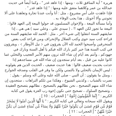
هريرة " آية المنافق ثلاث - ومنها - إذا عاهد غدر " ، وكما أيضاً في حديث
عبدالله بن عمر وكلاهما متفق عليه ومنها : " إذا عاهد غدر " .
فإذا عاهدت على أمرٍ مشروعٍ ، مثل : أنا وأنت عندنا تجارة وتعاهدنا على ألا
تخونني وألا أخونك ، هذا يجب الوفاء به .
وأما مسألة البيعة ، والإخوان المسلمون قد حولوا البيعة إلى العهد قالوا :
البيعة ما تجوز لكن العهد !! ، ( سيدي علي ، وعلي سيد ) هي هي ، إذا
ضايقتهم السنة انتقلوا إلى شيء آخر ، مثل : الحمد لله ضايقتهم السنة من
قراءة كتب سيد حوى وكتب الضلال والإنحراف ومن قراءة كتب بعض
المنحرفين وأصبحوا الحمد لله الآن يقرؤون في < نيل الأوطار > ، ويقرؤون
في كتب السنة هذا خير كثير بارك الله فيكم يا أهل السنة وبارك في
جهودكم ، وأنتم بعد أيام إن شاء الله ترون منهم الأمر العجيب والتخلي عما
كانوا عليه من قبل ، بعد أيام ستجدون إن شاء الله في مساجدهم إذا
حدثت بحديث ضعيف قالوا : هذا حديث ضعيف ، الحديث الذين هم يقولونه
: ليس الإيمان بالتحلي ولا بالتمني ولكن ما وقر في القلب وصدقه الجوارح
، ومثل ما يقولون : أن النبي - صلى الله عليه وعلى آله وسلم - يقول :
نصرت بالشباب ، وكذبني الشيوخ ، وهكذا من تلكم التراهات ، ستجدون إن
شاء الله منهم التصحيح ، نحن نطالبهم بالتصحيح ، نطالبهم بتصحيح العقيدة
، وتصحيح السلوك ، تصحيح حتى نكون إخوة رب العزة يقول في كتابه
الكريم : " إِنَّمَا الْمُؤْمِنُونَ إِخْوَةٌ " [ الحجرات : 10 ] .
ويقول الله سبحانه وتعالى في كتابه الكريم : " يَا أَيُّهَا الَّذِينَ آمَنُوا لَا يَسْخَرْ
قَوْمٌ مِّن قَوْمٍ عَسَىٰ أَن يَكُونُوا خَيْرًا مِّنْهُمْ وَلَا نِسَاءٌ مِّن نِّسَاءٍ عَسَىٰ أَن يَكُنَّ
خَيْرًا مِّنْهُنَّ " [ الحجرات : 11 ] .