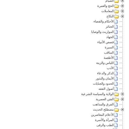
الصيام
الحج والعمرة
المعاملات
النكاح
الأحكام والقضاء
الجنائز
المواريث والوصايا
الجهاد
قصص الأنبياء
السيرة
المناقب
الأطعمة
اللباس والزينة
الأدب
الذكر والدعاء
الأيمان والنذور
الحدود والجنايات
أصول الفقه
الولاية والسياسة الشرعية
الفتن العصرية
الفرق والمذاهب
مصطلح الحديث
الأعلام المعاصرين
المرأة والأسرة
الطب والرقى