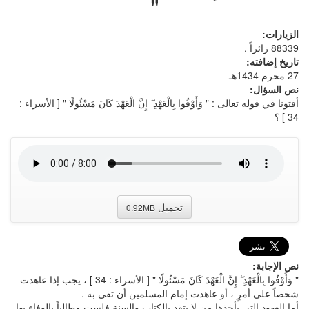
"
الزيارات:
88339 زائراً .
تاريخ إضافته:
27 محرم 1434هـ
نص السؤال:
أفتونا في قوله تعالى : " وَأَوْفُوا بِالْعَهْدِ ۖ إِنَّ الْعَهْدَ كَانَ مَسْئُولًا " [ الأسراء :
34 ] ؟
تحميل
0.92MB
نص الإجابة:
" وَأَوْفُوا بِالْعَهْدِ ۖ إِنَّ الْعَهْدَ كَانَ مَسْئُولًا " [ الأسراء : 34 ] ، يجب إذا عاهدت
شخصاً على أمرٍ ، أو عاهدت إمام المسلمين أن تفي به .
أما العهود التي يأخذها من لا يتقد بالكتاب والسنة فلست مطالباً بالوفاء بها