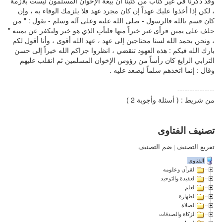
وقد ذكرنا في غير كتاب من كتبنا أن بيعة الإخوان المسلمون ليست بلازمة
، لكن إذا أخذوا عليك عهداً إن كان مجرد عهد فلا يلزمك الوفاء به ، وإن
كان قسم بالله فالرسول - صلى الله عليه وعلى آله وسلم - يقول : " من
حلف على يمين فرأى غير خيراً منها فليأتِ الذي هو خير وليكفر عن يمينه "
، ونحن بحمد الله لسنا محتاجين إلى عهد ، عهد الله أقوى ، وأنا أقول لكم
بارك الله فيكم : هذه العهود تنقضي ، انظروا جزاكم الله خيراً إلى حسن
الترابي الزايغ كان رأساً من رؤوس الإخوان المسلمين ثم انقلب عليهم
وقال : إنما اتخذهم سلماً ليصعد عليه .
---------------
من شريط : ( أسئلة وأجوبة 2 )
تصنيف الفتاوى
تفريع التصنيف
|
ضم التصنيف
الفتاوى
القرآن وعلومه
العقيدة والتوحيد
العلم
الطهارة
الصلاة
الزكاة والصدقات