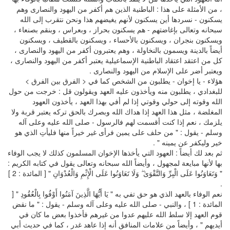
، من الأمثلة على هذا : الباطنية الذين هم أكفر من اليهود والنصارى وهم
يسكنون - نسردها أين يسكنون لأنهم يغيضهم هذا ونحن نتقرب إلى الله
سبحانه وتعالى بإغاضتهم - هم يسكنون بحراز ، وبعراس ، وبنقم بصنعاء ،
ويسكنون بنجران ، ويسكنون بالأحساء ، ويسكنون بالقطيف ، ويسكنون
أيضاً بالدينة ويسمون بالنخاولة ، وهم يعتبرون أكفر من اليهود والنصارى ،
كل من اعتقد اعتقاد الباطنية الإسماعيلية يعتبر أكفر من اليهود والنصارى ،
ويعتبر أضر على الإسلام من اليهود والنصارى .
هؤلاء - يا إخوان - يطلبون من الشخص كما في < الفرق بين الفرق >
للبغدادي ، يطلبون منه ويأخذون عليه العهد ويقولون قل : خرجت من حول
الله وقوته إلى حولي وقوتي إذا لم أفي بهذا العهد ، يأخذون العهود
المغلضة ، مثل هذا العهد إذا هداك الله وبصرك بالحق تركه يعتبر قربة ولا
يلزمك ، نعم إذا كنت أقسمت لهم فالرسول - صلى الله عليه وعلى آله
وسلم - يقول : " من حلف على يمين فرأى غير خيراً منها فليأتِ الذي هو
خير وليكفر عن يمينه " .
ثم بعد لك أيضاً : العهود التي يأخذها الإخوان المسلمون كذلك لا يجب الوفاء
بها لأنها مبايعة لمجهول ، وأيضاً الله سبحانه وتعالى يقول في كتابه الكريم :
" وَتَعَاوَنُوا عَلَى الْبِرِّ وَالتَّقْوَىٰ ۖ وَلَا تَعَاوَنُوا عَلَى الْإِثْمِ وَالْعُدْوَانِ " [ المائدة : 2 ]
.
نعم الوفاء بالعهد الذي هو حق تفي به " يَا أَيُّهَا الَّذِينَ آمَنُوا أَوْفُوا بِالْعُقُودِ " [
المائدة : 1 ] ، والنبي - صلى الله عليه وعلى آله وسلم - يقول : " ما نقض
قوم العهد إلا سلط الله عليهم عدوا من غيرهم فأخذوا بعض ما كان في
أيديهم " ، وأيضاً من علامات المنافق أنه إذا عاهد غدر ، كما في حديث أبي