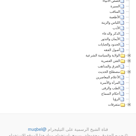
قصص الأنبياء
السيرة
المناقب
الأطعمة
اللباس والزينة
الأدب
الذكر والدعاء
الأيمان والنذور
الحدود والجنايات
أصول الفقه
الولاية والسياسة الشرعية
الفتن العصرية
الفرق والمذاهب
مصطلح الحديث
الأعلام المعاصرين
المرأة والأسرة
الطب والرقى
أحكام السماع
الرؤيا
متفرقات
قناة الشيخ الرسمية على التيليجرام
@muqbel
© جميع الحقوق محفوظة، يسمح باستخدام مواد هذا الموقع للاستخدام