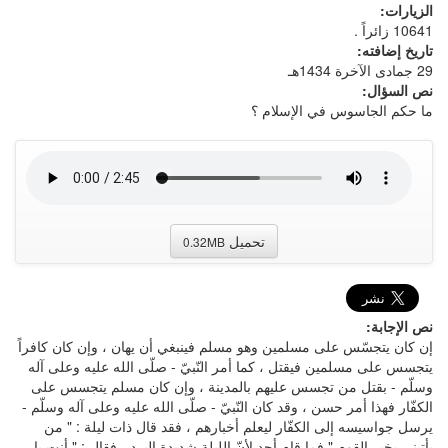
الزيارات:
10641 زائراً .
تاريخ إضافته:
29 جمادى الآخرة 1434هـ
نص السؤال:
ما حكم الجاسوس في الإسلام ؟
تحميل
0.32MB
نص الإجابة:
إن كان يتجسّس على مسلمين وهو مسلم فينبغي أن يهان ، وإن كان كافراً
يتجسس على مسلمين فيقتل ، كما أمر النّبيّ - صلّى الله عليه وعلى آله
وسلّم - بقتل من تجسس عليهم بالمدينة ، وإن كان مسلم يتجسس على
الكفّار فهذا أمر حسن ، وقد كان النّبيّ - صلّى الله عليه وعلى آله وسلّم -
يرسل جواسيسه إلى الكفّار ليعلم أخبارهم ، فقد قال ذات ليلة : " من
يأتيني بخبر القوم " فما قام أحد لأنّ الليلة شديدة البرد ، فقال : " أنت يا