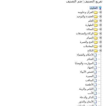
تفريع التصنيف
|
ضم التصنيف
الفتاوى
القرآن وعلومه
العقيدة والتوحيد
العلم
الطهارة
الصلاة
الزكاة والصدقات
الصيام
الحج والعمرة
المعاملات
النكاح
الأحكام والقضاء
الجنائز
المواريث والوصايا
الجهاد
قصص الأنبياء
السيرة
المناقب
الأطعمة
اللباس والزينة
الأدب
الذكر والدعاء
الأيمان والنذور
الحدود والجنايات