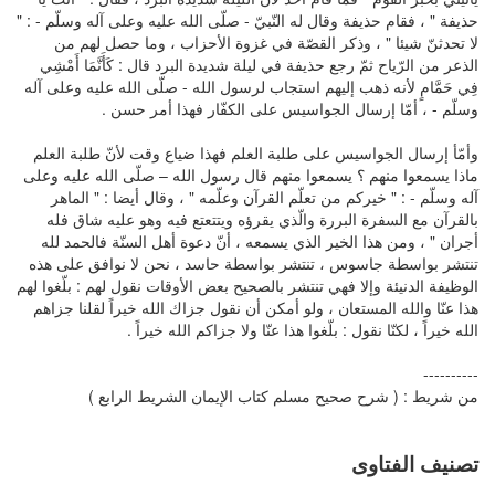
حذيفة " ، فقام حذيفة وقال له النّبيّ - صلّى الله عليه وعلى آله وسلّم - : "
لا تحدثنّ شيئا " ، وذكر القصّة في غزوة الأحزاب ، وما حصل لهم من
الذعر من الرّياح ثمّ رجع حذيفة في ليلة شديدة البرد قال : كَأَنَّمَا أَمْشِي
فِي حَمَّامٍ لأنه ذهب إليهم استجاب لرسول الله - صلّى الله عليه وعلى آله
وسلّم - ، أمّا إرسال الجواسيس على الكفّار فهذا أمر حسن .
وأمّأ إرسال الجواسيس على طلبة العلم فهذا ضياع وقت لأنّ طلبة العلم
ماذا يسمعوا منهم ؟ يسمعوا منهم قال رسول الله – صلّى الله عليه وعلى
آله وسلّم - : " خيركم من تعلّم القرآن وعلّمه " ، وقال أيضا : " الماهر
بالقرآن مع السفرة البررة والّذي يقرؤه ويتتعتع فيه وهو عليه شاق فله
أجران " ، ومن هذا الخير الذي يسمعه ، أنّ دعوة أهل السنّة فالحمد لله
تنتشر بواسطة جاسوس ، تنتشر بواسطة حاسد ، نحن لا نوافق على هذه
الوظيفة الدنيئة وإلا فهي تنتشر بالصحيح بعض الأوقات نقول لهم : بلّغوا لهم
هذا عنّا والله المستعان ، ولو أمكن أن نقول جزاك الله خيراً لقلنا جزاهم
الله خيراً ، لكنّا نقول : بلّغوا هذا عنّا ولا جزاكم الله خيراً .
----------
من شريط : ( شرح صحيح مسلم كتاب الإيمان الشريط الرابع )
تصنيف الفتاوى