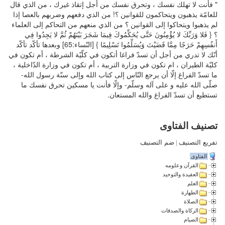
" فأنت لا تهلك نفسك ، وتحرق نفسك من أجل إتقاذ غيرك ، من الذي قال
للعامّة يذهبون ويتحاكمون للقوانين ؟! من الذي دفعهم وضربهم بالعصا إذا
لم يذهبوا ويتحاكوا إلى القوانين ؟ من الذي منعهم من التحاكم إلى العلماء
؟ { فَلا وَرَبِّكَ لا يُؤْمِنُونَ حَتَّى يُحَكِّمُوكَ فِيمَا شَجَرَ بَيْنَهُمْ ثُمَّ لا يَجِدُوا فِي
أَنفُسِهِمْ حَرَجًا مِمَّا قَضَيْتَ وَيُسَلِّمُوا تَسْلِيمًا } [النّساء:65] وبعدها تأكّد تأكّد
أنّك لا تدري من أجل أن تسدّ فراغا أتكون في كلّيّة الشرطة ، أم تكون في
كليّة الطيران ، ام تكون في وزارة التربية ، أم تكون في وزارة الدّاخلية ،
ما تسدّ الفراغ إلّا أن يرجع النّاس إلى كتاب الله وإلى سنّة رسول الله-
صلّى الله عليه و على آله وسلّم- وإلّا فأنت يا مسكين تحرق نفسك ما
تستطيع أن تسدّ الفراغ والله المستعان.
تصنيف الفتاوى
تفريع التصنيف
|
ضم التصنيف
الفتاوى
القرآن وعلومه
العقيدة والتوحيد
العلم
الطهارة
الصلاة
الزكاة والصدقات
الصيام