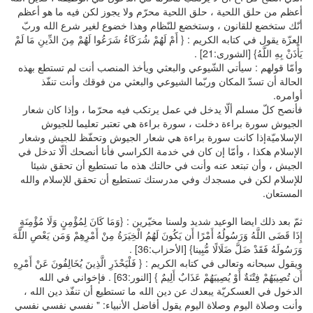
أعظم من حلق اللحية ، حلق اللحية محرّم ولا يجوز لكن فيه ما هو أعظم
أنّك ستخضع للقانون ، وستخضع للنّظام وهذا خضوع لغير شرع الله وربّ
العزّة يقول في كتابه الكريم : { أَمْ لَهُمْ شُرَكَاءُ شَرَعُوا لَهُمْ مِنَ الدِّينِ مَا لَمْ
يَأْذَنْ بِهِ اللَّهُ} [الشورى:21] .
وأمّا قولهم : سيأتي الشّيوعي والبعثي ويأخذ المنصب أنت لم تستطع بهذه
الحالة أن تسدّ المكان وربّما الشيوعي والبعثي من فوقك وأنت تنفّذ
أوامره.
فأنصح كلّ مسلم ألّا يدخل في عمل يرتكب فيه محرّما ، وإذا كان شعار
الجيوش سورة براءة دخلت ، سورة براءة هي تعتبر تعليما للجيوش
الإسلاميّةإذا كانت سورة براءة هي شعار الجيوش وتحفّظ للجيش وشعار
الإسلام هكذا ، وأمّا إن كان في خدمة الكراسي فأنا أنصحك ألّا تدخل في
الجيش ، وأن تبتعد عنه وأنت في حالتك هذه ما تستطيع أن تحقق شيئا
للإسلام لكن في مسجدك وفي مدرستك تستطيع أن تحقق للإسلام والله
المستعان.
ثمّ بعد ذلك ايضا الوعيد شديد ولسنا مخيّرين : {وَمَا كَانَ لِمُؤْمِنٍ وَلَا مُؤْمِنَةٍ
إِذَا قَضَى اللَّهُ وَرَسُولُهُ أَمْرًا أَن يَكُونَ لَهُمُ الْخِيَرَةُ مِنْ أَمْرِهِمْ وَمَن يَعْصِ اللَّهَ
وَرَسُولَهُ فَقَدْ ضَلَّ ضَلَالًا مُّبِينا} [الأحزاب:36] .
ويقول سبحانه وتعالى في كتابه الكريم : { فَلْيَحْذَرِ الَّذِينَ يُخَالِفُونَ عَنْ أَمْرِهِ
أَن تُصِيبَهُمْ فِتْنَةٌ أَوْ يُصِيبَهُمْ عَذَابٌ أَلِيمٌ } [النور:63] . فإخواني في الله
الدخول في العسكريّة يبعدك عن دين الله ما تستطيع أن تنفّذ دين الله ،
وأنت وصلاة اليوم وصلاة اليوم يقول أفاضل الأنبياء: " نفسي نفسي نفسي