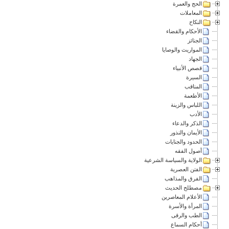
الحج والعمرة
المعاملات
النكاح
الأحكام والقضاء
الجنائز
المواريث والوصايا
الجهاد
قصص الأنبياء
السيرة
المناقب
الأطعمة
اللباس والزينة
الأدب
الذكر والدعاء
الأيمان والنذور
الحدود والجنايات
أصول الفقه
الولاية والسياسة الشرعية
الفتن العصرية
الفرق والمذاهب
مصطلح الحديث
الأعلام المعاصرين
المرأة والأسرة
الطب والرقى
أحكام السماع