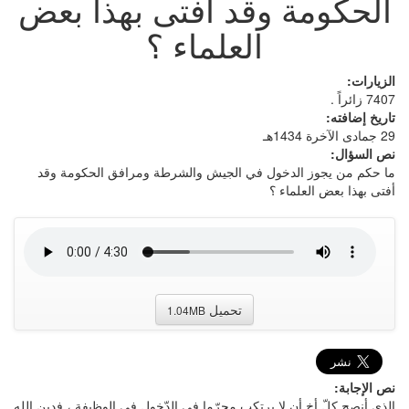
الحكومة وقد أفتى بهذا بعض
العلماء ؟
الزيارات:
7407 زائراً .
تاريخ إضافته:
29 جمادى الآخرة 1434هـ
نص السؤال:
ما حكم من يجوز الدخول في الجيش والشرطة ومرافق الحكومة وقد
أفتى بهذا بعض العلماء ؟
تحميل
1.04MB
نص الإجابة:
الذي أنصح كلّ أخ أن لا يرتكب محرّما في الدّخول في الوظيفة ، فدين الله