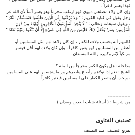
فهذا يعتبر كافراً .
وإن كان ولاء مصلحي دنيوي فهو ارتكب محرماً وهو يعتبر آثماً لأن الله عز
وجل يقول في كتابه الكريم : " وَلا تَرْكَنُوا إِلَى الَّذِينَ ظَلَمُوا فَتَمَسَّكُمُ النَّارُ "
، ويقول سبحانه وتعالى : " لَا يَتَّخِذِ الْمُؤْمِنُونَ الْكَافِرِينَ أَوْلِيَاءَ مِنْ دُونِ
الْمُؤْمِنِينَ وَمَنْ يَفْعَلْ ذَلِكَ فَلَيْسَ مِنَ اللَّهِ فِي شَيْءٍ إِلَّا أَنْ تَتَّقُوا مِنْهُمْ تُقَاةً "
.
فالمهم أنه بحسب ولاءه للكفار ، إن كان ولاءه لهم مثل المسلمين أو
أعظم من المسلمين فهو يعتبر كافراً ، وإن كان ولاءه لهم أقل فيعتبر
مرتكباً لإثم وكبيرة والله المستعان .
مداخلة : هل يكون الكفر مخرجاً من الملة ؟
الشيخ : نعم إذا تولاهم وأصبح يناصرهم وربما يتجسس لهم على المسلمين
، ويحب أن ينتصر الكفار على المسلمين فيعتبر كافراً .
---------------
من شريط : ( أسئلة شباب العدين وبعدان )
تصنيف الفتاوى
تفريع التصنيف
|
ضم التصنيف