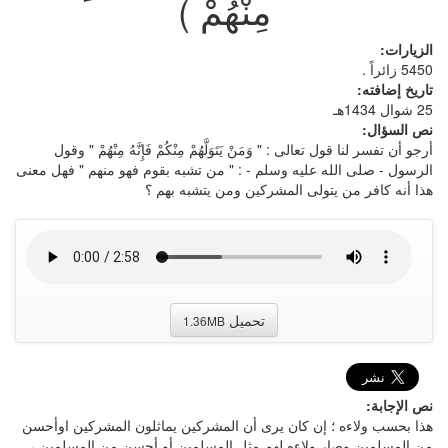
مِنْهُمْ )
الزيارات:
5450 زائراً .
تاريخ إضافته:
25 شوال 1434هـ
نص السؤال:
أرجو أن تفسر لنا قول تعالى : " وَمَنْ يَتَوَلَّهُمْ مِنْكُمْ فَإِنَّهُ مِنْهُمْ " وقول
الرسول - صلى الله عليه وسلم - : " من تشبه بقوم فهو منهم " فهل معنى
هذا أنه كافر من يتولى المشركين ومن يتشبه بهم ؟
تحميل
1.36MB
نص الإجابة:
هذا بحسب ولاءه ؛ إن كان يرى أن المشركين يماثلون المشركين اوأحسن
من المسلمين وصار ولاءه لهم مثل المسلمين أو أحسن من المسلمين ،