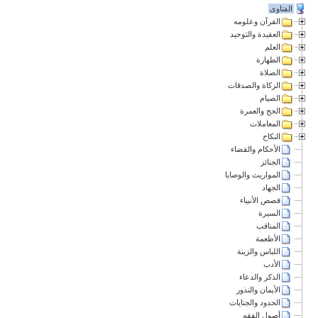
الفتاوى
القرآن وعلومه
العقيدة والتوحيد
العلم
الطهارة
الصلاة
الزكاة والصدقات
الصيام
الحج والعمرة
المعاملات
النكاح
الأحكام والقضاء
الجنائز
المواريث والوصايا
الجهاد
قصص الأنبياء
السيرة
المناقب
الأطعمة
اللباس والزينة
الأدب
الذكر والدعاء
الأيمان والنذور
الحدود والجنايات
أصول الفقه