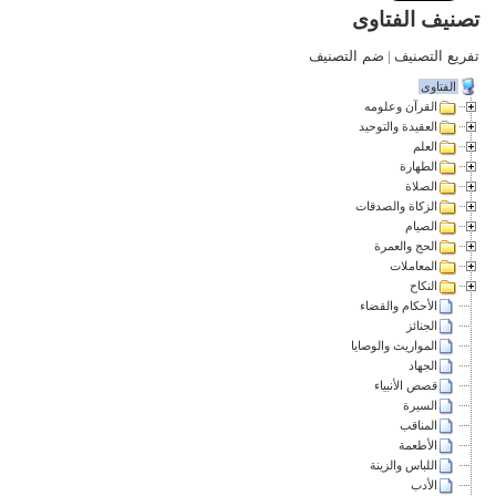
تصنيف الفتاوى
تفريع التصنيف
|
ضم التصنيف
الفتاوى
القرآن وعلومه
العقيدة والتوحيد
العلم
الطهارة
الصلاة
الزكاة والصدقات
الصيام
الحج والعمرة
المعاملات
النكاح
الأحكام والقضاء
الجنائز
المواريث والوصايا
الجهاد
قصص الأنبياء
السيرة
المناقب
الأطعمة
اللباس والزينة
الأدب