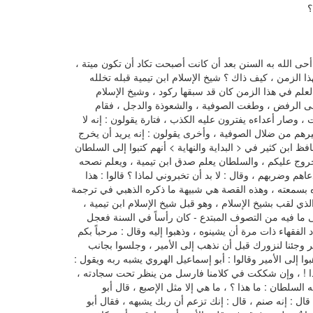
؟
 أحى الله به السنن بعد أن كانت أصبحت تكاد أن تكون ميتة ،
ذا الزمن ، كيف ذاك ؟ شيخ الإسلام ابن تيمية قبله تخلله
العلم في هذا الزمن كان قد سبقها ركود ، وشيخ الإسلام
ى الرفض ، وطغت الصوفية ، والشعوذة والدجل ، فقام
 ، وصار أعداءه يفترون عليه الكذب ، فتارة يقولون : إنه لا
غيرهم من ضلال الصوفية ، وأخرى يقولون : إنه يريد أن يخرج
 ابن كثير في < البداية والنهاية > أنهم كتبوا إلى السلطان
الخروج عليكم ، والسلطان يعلم صدق ابن تيمية ، ويعلم نصحه
هم وضربهم ، وقال : لا بد أن تخبروني لماذا ؟ قالوا : هذا
وه بسمعته ، وهذه القصة هي شبيهة ما ذكره الذهبي في ترجمة
ذي لقب بشيخ الإسلام ، وهو قبل شيخ الإسلام ابن تيمية ،
ى ما فيه من التصوف المبتدع - كان رأساً في السنة فعجل
 الفقهاء ذات مرة أن يشينوه ، وذهبوا إليه وقال : مرحباً بكم
مير وجئنا لنزورك قبل أن نذهب إلى الأمير ، وجلسوا بجانب
وا إلى الأمير وقالوا : أبو إسماعيل الهروي يشبه ربه ويقول :
ا ! ، وإن شككت في كلامنا فارسل من ينظر تحت سجادته ،
السلطان : ما هذا ؟ ، ما هي إلا مثل الإصبع ، قال أبو
، قال : إنه صنم ، قال : إنك تزعم أن ربك يشبهه ، فقال أبو