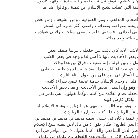
نٌ عظيم ، فوقع في قلب الأمير أنه صادق ، وأنهم كاذبون ،
 التي عملت لشيخ الإسلام ابن تيمية ، وقالوا : هذا ما
 .
ن أصحاب المذاهب ، ومن الصوفية ، ومن الشيعة ، ومن بعض
ن يحبه لصراحته وصدقه ، وقضى أكثر عمره في السجن ،
 بي أعدائي ، فسجني خلوة ، ونفيي سياحة ، وقتلي شهادة ،
حياته وبعد مماته .
الأشياء لأنه كان يكتب من حفظه ، فربما ضعف بعض
عض الأحاديث بأنها لا أصل لها وتوجد في بعض الكتب
 ، وبين قولنا : إنه ضعيف ، فرقٌ بين هذا وذاك .
ة قوله بفناء النار ، هذا انتقد عليه وقد رد عليه الصنعاني
لأستار في الرد على من يقول بفناء النار > .
 قليل ، وخدم الإسلام خدمة عجيبة ننصح بقراءة كتبه ،
د ، وهو وإن استدل ببعض الأحاديث أو نفى بعض الأحاديث
يجعلنا نعدم الفائدة من كتبه ، وكما يقولون : هي تغمر في
 ، ولكل فارس كبوة .
ه وهو أنهم قالوا : إنه ينهى عن الزيارة ، وشيخ الإسلام ابن
عن الزيارة ، فله كتاب بعنوان < الزيارة > .
ابن تيمية ، كان في حنفي اسمه محمد بن محمد بن محمد بن
بدر الطالع > فكان يقول : من قال لابن تيمية شيخ الإسلام
اصر الدين الشافعي وألف كتاباً بعنوان < الرد الوافر في الرد
الإسلام كافر > ، وأثبت هذه اللفظة عن علماء من علماء