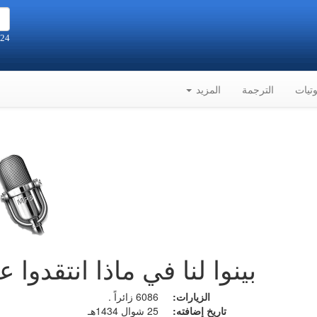
24 صفر 1448هـ الموافق 7-8-2026م
تيات
الترجمة
المزيد
بينوا لنا في ماذا انتقدوا ع
الزيارات:
6086 زائراً .
تاريخ إضافته:
25 شوال 1434هـ