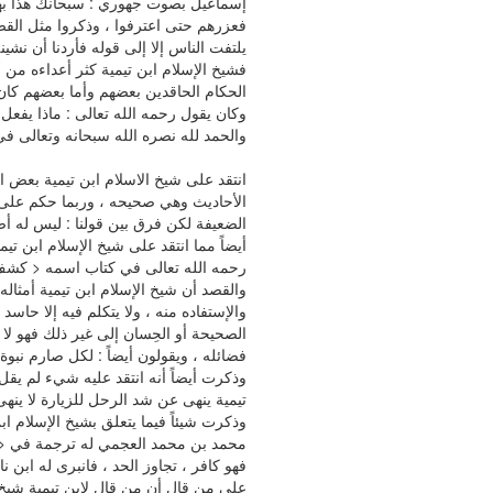
إسماعيل بصوت جهوري : سبحانك هذا بهتا
فعزرهم حتى اعترفوا ، وذكروا مثل القضية
يلتفت الناس إلا إلى قوله فأردنا أن نشينه
فشيخ الإسلام ابن تيمية كثر أعداءه م
الحكام الحاقدين بعضهم وأما بعضهم كا
وكان يقول رحمه الله تعالى : ماذا يفعل
والحمد لله نصره الله سبحانه وتعالى في 
انتقد على شيخ الاسلام ابن تيمية بعض 
الأحاديث وهي صحيحه ، وربما حكم على ب
الضعيفة لكن فرق بين قولنا : ليس له أصل
أيضاً مما انتقد على شيخ الإسلام ابن تيمي
رحمه الله تعالى في كتاب اسمه < كشف ا
والقصد أن شيخ الإسلام ابن تيمية أمثاله
والإستفاده منه ، ولا يتكلم فيه إلا حاس
الصحيحة أو الحِسان إلى غير ذلك فهو لا 
فضائله ، ويقولون أيضاً : لكل صارم نبوة
وذكرت أيضاً أنه انتقد عليه شيء لم يقل ب
تيمية ينهى عن شد الرحل للزيارة لا ينهى 
وذكرت شيئاً فيما يتعلق بشيخ الإسلام 
محمد بن محمد العجمي له ترجمة في < ال
فهو كافر ، تجاوز الحد ، فانبرى له ابن ن
على من قال أن من قال لابن تيمية شيخ 