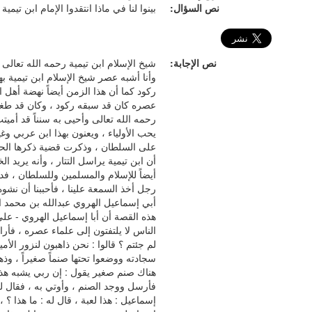
نص السؤال:
بينوا لنا في ماذا انتقدوا الإمام ابن تيمية 
نص الإجابة:
شيخ الإسلام ابن تيمية رحمه الله تعالى
وأنا أشبه عصر شيخ الإسلام ابن تيمية به
ركود كما أن هذا الزمن أيضاً نهضة أهل 
عصره كان قد سبقه ركود ، وكان قد طغ
رحمه الله تعالى وأحيى به سنناً قد أميتت
يحب الأولياء ، ويعنون بهذا ابن عربي و
على السلطان ، وذكرت قضية ذكرها الحافظ
أن ابن تيمية يراسل التتار ، وأنه يريد 
أيضاً للإسلام والمسلمين وللسلطان ، فدعا
رجل أخذ السمعة علينا ، فأحببنا أن نش
أبي إسماعيل الهروي عبدالله بن محمد ال
هذه القصة أن أبا إسماعيل الهروي - عل
الناس لا يلتفتون إلى علماء عصره ، فأراد
لم جئتم ؟ قالوا : نحن ذاهبون لنزور الأ
سجادته ووضعوا تحتها صنماً صغيراً ، وذهب
هناك صنم صغير يقول : إن ربي يشبه هذ
فأرسل ووجد الصنم ، وأوتي به ، فقال له 
إسماعيل : هذا لعبة ، قال له : ما هذا ؟ 