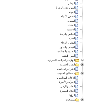
الجنائز
المواريث والوصايا
الجهاد
قصص الأنبياء
السيرة
المناقب
الأطعمة
اللباس والزينة
الأدب
الذكر والدعاء
الأيمان والنذور
الحدود والجنايات
أصول الفقه
الولاية والسياسة الشرعية
الفتن العصرية
الفرق والمذاهب
مصطلح الحديث
الأعلام المعاصرين
المرأة والأسرة
الطب والرقى
أحكام السماع
الرؤيا
متفرقات