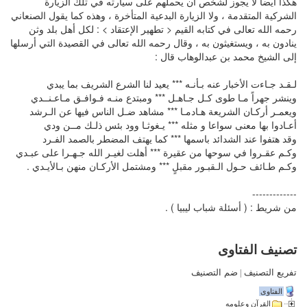
هكذا أيضا لا يجوز لشخص أن يحملهم على سيارته في تلك الزيارة
الشركية المتقدمة ، ولا الزيارة البدعية المتأخرة ، وهذه كما يقول الصنعاني
رحمه الله تعالى في كتابه القيم < تطهير الإعتقاد > : لكل أهل بلد وثن
ينادون به ، ويستغيثون به ، وقال رحمه الله تعالى في القصيدة التي أرسلها
إلى الشيخ محمد بن عبدالوهاب قال :
لـقـد جـاءت الأخبار عنه بـأنـه *** يعيد لنا الشرع الشريف بما يبدي
وينشر جهراً مـا طوى كـل جـاهـل *** ومبتدع منـه فـوافـق مـاعـنــدي
ويعمـر أركـان الشريعة هـادمـا *** مشاهد ضـل الناس فيها عن الـرشد
أعـادوا بها معنى سواعا و مثله *** يـغوثـا وود بئس ذلـك مــن ودي
وقد هتفوا عند الشدائد باسمها *** كما يهتف المضطر بالصمد الفـرد
وكـم عقـروا في سوحها من عقيرة *** أهلت لغيـر الله جـهـرا على عبـدي
وكـم طـائف حـول الـقبـور مقبلٍ *** ومشتمل الأركـان منهن بـالأيـدي .
-------------
من شريط : ( أسئلة شباب ليبيا ) .
تصنيف الفتاوى
تفريع التصنيف
|
ضم التصنيف
الفتاوى
القرآن وعلومه