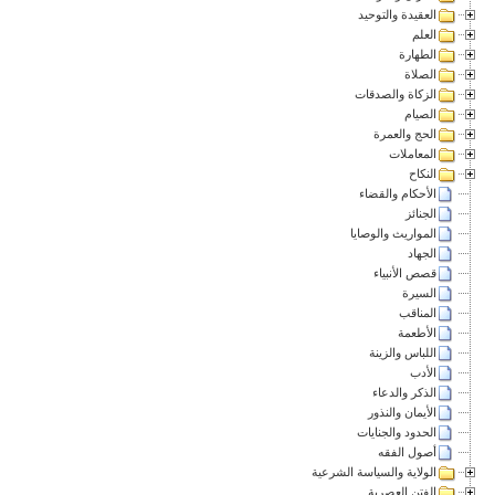
العقيدة والتوحيد
العلم
الطهارة
الصلاة
الزكاة والصدقات
الصيام
الحج والعمرة
المعاملات
النكاح
الأحكام والقضاء
الجنائز
المواريث والوصايا
الجهاد
قصص الأنبياء
السيرة
المناقب
الأطعمة
اللباس والزينة
الأدب
الذكر والدعاء
الأيمان والنذور
الحدود والجنايات
أصول الفقه
الولاية والسياسة الشرعية
الفتن العصرية