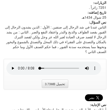
الزيارات:
7251 زائراً .
تاريخ إضافته:
25 شوال 1434هـ
نص السؤال:
الناس عندنا في شد الرحال إلى صنفين : الأول : الذين يشدون الرحال إلى
القبور بقصد الطواف والذبح والنذر واعتقاد النفع والضر . الثاني : من يشد
الرحال لا لقصد صرف العبادة لغير الله عز وجل ولكن لقصد التبرك
بالمكان والتصدق على الفقراء في ذلك المحل والتصدق بالشموع والبخور
ونحوها مما يستخدمه سدنة القبور ، فما حكم الصنف الأول وما حكم
الصنف الثاني ؟
تحميل
3.73MB
نص الإجابة:
أما الصنف الأول الذين يشدون الرحل لدعاء الأموات ، والإستغاث بهم ،