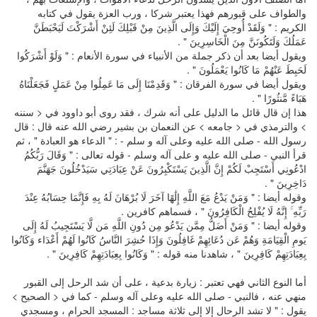
والطواف على قبورهم فهذا يعتبر شركا ، ورب العزة يقول في كتابه
الكريم : " وَلَقَدْ أُوحِيَ إِلَيْكَ وَإِلَى الَّذِينَ مِنْ قَبْلِكَ لَئِنْ أَشْرَكْتَ لَيَحْبَطَنَّ
عَمَلُكَ وَلَتَكُونَنَّ مِنَ الْخَاسِرِينَ " .
ويقول أيضا بعد أن ذكر جملة من الأنبياء في سورة الأنعام : " وَلَوْ أَشْرَكُوا
لَحَبِطَ عَنْهُمْ مَا كَانُوا يَعْمَلُونَ " .
ويقول أيضا في سورة الفرقان : " وَقَدِمْنَا إِلَى مَا عَمِلُوا مِنْ عَمَلٍ فَجَعَلْنَاهُ
هَبَاءً مَّنثُورًا " .
هذا إن قال قائل ما الدليل على أنه شرك ، فقد روى أبو داوود في < سننه
> والترمذي في < جامعه > عن النعمان بن بشير رضي الله عنه قال : قال
رسول الله - صلى الله عليه وعلى آله و سلم - : " الدعاء هو العبادة " ، ثم
قرأ النبي - صلى الله عليه و على آله وسلم - قوله تعالى : " وَقَالَ رَبُّكُمُ
ادْعُونِي أَسْتَجِبْ لَكُمْ إِنَّ الَّذِينَ يَسْتَكْبِرُونَ عَنْ عِبَادَتِي سَيَدْخُلُونَ جَهَنَّمَ
دَاخِرِينَ " .
وقوله أيضا : " وَمَنْ يَدْعُ مَعَ اللَّهِ إِلَٰهًا آخَرَ لَا بُرْهَانَ لَهُ بِهِ فَإِنَّمَا حِسَابُهُ عِنْدَ
رَبِّهِ ۚ إِنَّهُ لَا يُفْلِحُ الْكَافِرُونَ " ، فسماهم كافرين .
وقوله أيضا : " وَمَنْ أَضَلُّ مِمَّن يَدْعُو مِن دُونِ اللَّهِ مَن لَّا يَسْتَجِيبُ لَهُ إِلَى
يَومِ الْقِيَامَةِ وَهُمْ عَن دُعَائِهِمْ غَافِلُونَ وَإِذَا حُشِرَ النَّاسُ كَانُوا لَهُمْ أَعْدَاء وَكَانُوا
بِعِبَادَتِهِمْ كَافِرِينَ " ، شاهدنا منه قوله : " وَكَانُوا بِعِبَادَتِهِمْ كَافِرِينَ " .
أما النوع الثاني فهي تعتبر : زيارة بدعية ، على أن شد الرحل إلى القبور
منهي عنه ، فالنبي - صلى الله عليه وعلى آله وسلم - كما في < الصحيح >
يقول : " لا تشد الرحال إلا إلى ثلاثة مساجد : المسجد الحرام ، ومسجدي