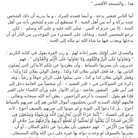
هذا ، والمسجد الأقصى " .
أما الثاني فيعتبر بدعة ، و أيضا قصده التبرك ، و ما يدريه أن ذلك الشخص
عنده بركة و أنه من أهل الجنة ، لا نستطيع أن نجزم لشخص بأنه من أهل
الجنة ، إلا من جزم له النبي - صلى الله عليه و على آله وسلم - ، لكن
نرجو للمحسن الجنة ، ونخاف على المسيء من الموحدين من النار أي أن
يدخلها ويعذب فيها ما شاء الله ثم مآله إلى الجنة .
والتصدق على أؤلئك يعتبر إعانة لهم ، و رب العزة يقول في كتابه الكريم :
" وَتَعَاوَنُوا عَلَى الْبِرِّ وَالتَّقْوَى وَلا تَعَاوَنُوا عَلَى الْإِثْمِ وَالْعُدْوَانِ " ، فهم
جديرون بأن يضربوا بالسياط ، وأن يطردوا عن تلكم الأماكن التي يُضلون
الناس بها ، قد فعل الولي بفلان كذا وكذا ، وفعل الولي بفلان كذا وكذا ،
وفعل الولي بفلان كذا و كذا ، حتى يملئوا قلب الزائر خوفاً و رعباً ، وقد
ذكرنا عن الشوكاني في < الذر النضيد > : أن شخصاً من العامة دخل إلى
قبر أبي طير - المقبور بحاشد - ورأى الأنوار عليه ورأى الكساء على القبر
فإذا هو يقول : أمسيت يا أرحم الراحمين ، يظن أنه الله سبحانه وتعالى .
فالمهم أؤلئك السدنة الذين يختلسون أموال الناس هم إلى ضربهم بالسياط
أحوج ، بل إذا دعوا إلى التوبة و لم يتوبوا إلى ضربهم بالسيف أحوج ، لأنه
يدعو إلى الفساد : " إِنَّمَا جَزَاءُ الَّذِينَ يُحَارِبُونَ اللَّهَ وَرَسُولَهُ وَيَسْعَوْنَ فِي
الْأَرْضِ فَسَادًا أَنْ يُقَتَّلُوا أَوْ يُصَلَّبُوا أَوْ تُقَطَّعَ أَيْدِيهِمْ وَأَرْجُلُهُمْ مِنْ خِلَافٍ أَوْ
يُنْفَوْا مِنَ الْأَرْضِ " ، فهم حقيقون بأن يطردوا عن ذلكم المكان ، أو أن
يضربوا بالسيوف لو وجدت دولة بها غيرة على دين الله والله المستعان .