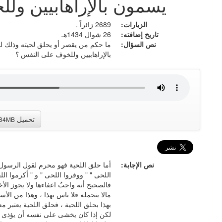
يسمون بالإراهابيين ول
الزيارات:
2689 زائراً .
تاريخ إضافته:
26 شوال 1434هـ
نص السؤال:
ما حكم من يقصر أو يحلق لحيته وذلك 
بالإراهابيين وللخوف على النفس ؟
تحميل
.84MB
نص الإجابة:
أما حلق اللحية فهو محرم لقول الرسول 
اللحى " " ووفروا اللحى " و " أكرموا الل
فالصحيح أنه واجبٌ اعفاءها ولا يجوز ال
مالا يتحمله فلا باس بهذا ، وهذا من الأس
بهذا بحلق اللحية ، فحلق اللحية يعتبر مع
لكن إذا كان يخشى على نفسه أن يؤذى أن 