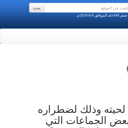
لحيته وذلك لضطراره
عض الجماعات التي