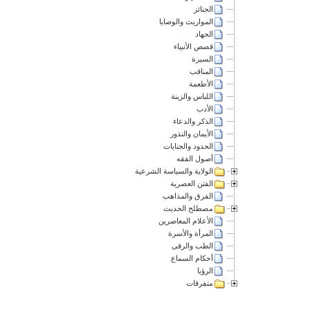
الجنائز
المواريث والوصايا
الجهاد
قصص الأنبياء
السيرة
المناقب
الأطعمة
اللباس والزينة
الأدب
الذكر والدعاء
الأيمان والنذور
الحدود والجنايات
أصول الفقه
الولاية والسياسة الشرعية
الفتن العصرية
الفرق والمذاهب
مصطلح الحديث
الأعلام المعاصرين
المرأة والأسرة
الطب والرقى
أحكام السماع
الرؤيا
متفرقات