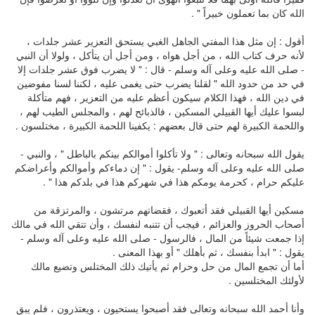
الله كان بما تعملون خبيراً " .
أقول : إن مثل هذا المفتي الجاهل الغبي يستحق التعزير عشر جلدات ،
لأنه حرف كتاب الله ، من أجل هواه ، ومن أجل أن يتأكل ، ولولا أن النبي
- صلى الله عليه وعلى آله وسلم - قال : " لا يضرب فوق عشر جلدات إلا
في حد من حدود الله " لقلنا يضرب حتى يغمى عليه ، لكننا لسنا مفوضين
في دين الله ، فهذا الكلام سيكون أعظم عليه من التعزير ، فهم متأكلة
لبسوا عليك أيها القبيلي المسكين ، فالذبائح لهم ، والمجلس الطيب لهم ،
واللحمة الكبيرة لهم حتى قال بعضهم : يكفينا اللحمة الكبيرة ، مختلسون .
يقول الله سبحانه وتعالى : " ولا تأكلوا أموالكم بينكم بالباطل " ، والنبي -
صلى الله عليه وعلى آله وسلم- يقول : " إن دماءكم وأموالكم وأعراضكم
عليكم حرام ، كحرمة يومكم هذا في شهركم هذا في بلدكم هذا " .
مسكين أيها القبيلي فقد أتعبوك ، فقضاتهم مرتشون ، والمرتزقة من
أصحاب الحروز والعزائم ، فيجب أن تتنبه لنفسك ، وأن تتقي الله في مالك
إذا جمعت شيئاً من المال ، فالرسول - صلى الله عليه وعلى آله وسلم -
يقول : " ابدأ بنفسك ، ثم بأهلك " أو بهذا المعنى .
أما أن تجمع المال من حل وحرام ثم يأتيك ذلك المختلس وتضيع مالك
لأولئك المختلسين .
وأنا أحمد الله سبحانه وتعالى فقد أصبحوا يستحيون ، ويعتذرون ، فلم يبق