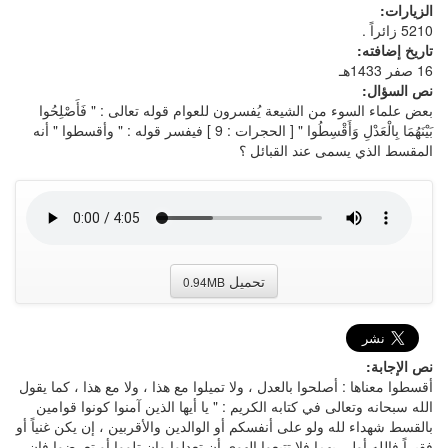
الزيارات:
5210 زائراً .
تاريخ إضافته:
16 صفر 1433هـ
نص السؤال:
بعض علماء السوء من الشيعة يُفسرون للعوام قوله تعالى : " فَأَصْلِحُوا
بَيْنَهُمَا بِالْعَدْلِ وَأَقْسِطُوا " [ الحجرات : 9 ] فيفسر قوله : " وأقسطوا " أنه
المقسط الذي يسمى عند القبائل ؟
تحميل
0.94MB
نص الإجابة:
أقسطوا معناها : أصلحوا بالعدل ، ولا تميلوا مع هذا ، ولا مع هذا ، كما يقول
الله سبحانه وتعالى في كتابه الكريم : " يا أيها الذين آمنوا كونوا قوامين
بالقسط شهداء لله ولو على أنفسكم أو الوالدين والأقربين ، إن يكن غنياً أو
فقيراً فالله أولى بهما فلا تتبعوا الهوى أن تعدلوا وإن تلووا أو تعرضوا فإن