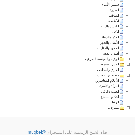
قصص الأنبياء
السيرة
المناقب
الأطعمة
اللباس والزينة
الأدب
الذكر والدعاء
الأيمان والنذور
الحدود والجنايات
أصول الفقه
الولاية والسياسة الشرعية
الفتن العصرية
الفرق والمذاهب
مصطلح الحديث
الأعلام المعاصرين
المرأة والأسرة
الطب والرقى
أحكام السماع
الرؤيا
متفرقات
قناة الشيخ الرسمية على التيليجرام
@muqbel