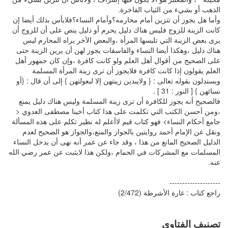
الذهب أو بشيء من الثياب الفاخرة.
وأما هل يجوز أن تتزين أمام محارمه؟وأمام النساء؟فلابأس بذلك أيضا إن
كانت الزينة للزوج فليس هناك دليل يحرم أو دليل ينص على أن للزوج أن
يرى بعض الزينة التي تلبسها المرأة ،والبعض الآخر يراه المحارم ليس
هناك دليل ،وهكذا أيضا النساء والفاسقات يجوز لهن أن يرين الزينة حتى
على الصحيح من أقوال أهل العلم ولو كانت كافرة ،وإن كان جمهور أهل
العلم يقولون إذا كانت كافرة فلايجوز أن ترى زينة المرأة المسلمة
ويستدلون بقوله تعالى : { ولايبدين زينتهن إلا لبعولتهن } إلى أن قال : {أو
نسائهن } [ النور : 31 ] .
فالصحيح أنه يجوز للكافرة أن ترى زينة المسلمة وليس هناك دليل يمنع
،ومن أحسن الكتب التي تكلمت على هذا كتاب أخينا مصطفى العدوي <
جامع أحكام النساء> فهو كتاب قيم لاأعلم له نظير تكلم على هذه المسألة
ونقل عن الإمام أحمد روايتين بالجواز والمنع،والجواز هو الصحيح لعدم
الدليل الصحيح المانع من هذا ، وقد جاء عن عمر أنه نهى أن يدخل النساء
المسلمات مع المشركات في الحمام ،ولكن هذا لايثبت عن عمر رضي الله
عنه.
--------------------
راجع كتاب : غارة الأشرطة (2/472)
تصنيف الفتاوى