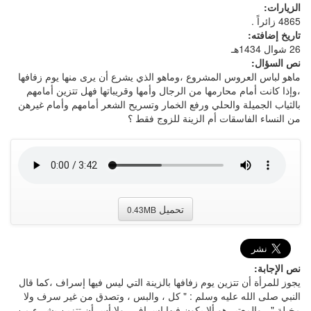
الزيارات:
4865 زائراً .
تاريخ إضافته:
26 شوال 1434هـ
نص السؤال:
ماهو لباس العروس المشروع ،وماهو الذي يشرع أن يرى منها يوم زفافها
،وإذا كانت أمام محارمها من الرجال وأمها وقريباتها فهل تتزين أمامهم
بالثياب الجميلة والحلي ورفع الخمار وتسريح الشعر أمامهم وأمام غيرهن
من النساء الفاسقات أم الزينة للزوج فقط ؟
تحميل
0.43MB
نص الإجابة:
يجوز للمرأة أن تتزين يوم زفافها بالزينة التي ليس فيها إسراف ،كما قال
النبي صلى الله عليه وسلم : " كل ، والبس ، وتصدق من غير سرف ولا
مخيلة " ، والمعتبر هو ألا يكون فيها إسراف ، ولابأس أن تتزين بشيء من