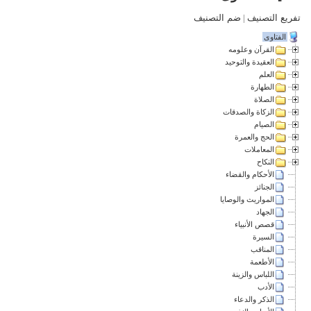
تفريع التصنيف
|
ضم التصنيف
الفتاوى
القرآن وعلومه
العقيدة والتوحيد
العلم
الطهارة
الصلاة
الزكاة والصدقات
الصيام
الحج والعمرة
المعاملات
النكاح
الأحكام والقضاء
الجنائز
المواريث والوصايا
الجهاد
قصص الأنبياء
السيرة
المناقب
الأطعمة
اللباس والزينة
الأدب
الذكر والدعاء