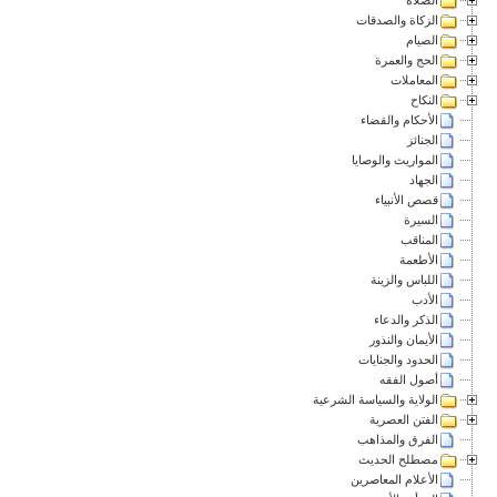
الزكاة والصدقات
الصيام
الحج والعمرة
المعاملات
النكاح
الأحكام والقضاء
الجنائز
المواريث والوصايا
الجهاد
قصص الأنبياء
السيرة
المناقب
الأطعمة
اللباس والزينة
الأدب
الذكر والدعاء
الأيمان والنذور
الحدود والجنايات
أصول الفقه
الولاية والسياسة الشرعية
الفتن العصرية
الفرق والمذاهب
مصطلح الحديث
الأعلام المعاصرين