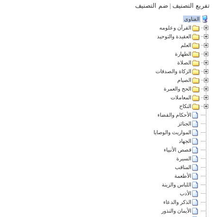
تفريع التصنيف
|
ضم التصنيف
الفتاوى
القرآن وعلومه
العقيدة والتوحيد
العلم
الطهارة
الصلاة
الزكاة والصدقات
الصيام
الحج والعمرة
المعاملات
النكاح
الأحكام والقضاء
الجنائز
المواريث والوصايا
الجهاد
قصص الأنبياء
السيرة
المناقب
الأطعمة
اللباس والزينة
الأدب
الذكر والدعاء
الأيمان والنذور