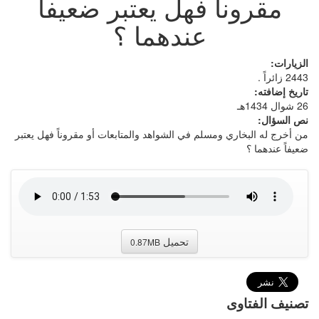
مقروناً فهل يعتبر ضعيفاً
عندهما ؟
الزيارات:
2443 زائراً .
تاريخ إضافته:
26 شوال 1434هـ
نص السؤال:
من أخرج له البخاري ومسلم في الشواهد والمتابعات أو مقروناً فهل يعتبر
ضعيفاً عندهما ؟
تحميل
0.87MB
تصنيف الفتاوى