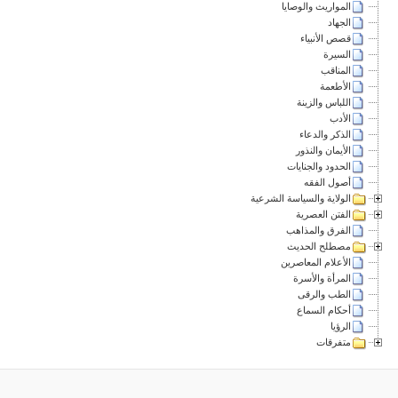
المواريث والوصايا
الجهاد
قصص الأنبياء
السيرة
المناقب
الأطعمة
اللباس والزينة
الأدب
الذكر والدعاء
الأيمان والنذور
الحدود والجنايات
أصول الفقه
الولاية والسياسة الشرعية
الفتن العصرية
الفرق والمذاهب
مصطلح الحديث
الأعلام المعاصرين
المرأة والأسرة
الطب والرقى
أحكام السماع
الرؤيا
متفرقات