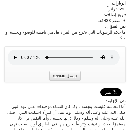
الزيارات:
9650 زائراً .
تاريخ إضافته:
16 صفر 1433هـ
نص السؤال:
ما حكم الرطوبات التي تخرج من المرأة هل هي ناقضة للوضوء ونجسة أو
لا ؟
تحميل
0.33MB
نص الإجابة:
أما النجاسة فليست بنجسة ، وقد كان النساء موجودات على عهد النبي -
صلى الله عليه وعلى آله وسلم - وما نقل أن امرأة استفتت النبي - صلى
الله عليه وعلى آله وسلم - وقال : إنها نجسة ، وأما النقض فإن كان
مستمرًا بحيث لو تذهب وتتوضأ يخرج منها في الطريق أو إذا صلت فهي
تعتبر مثل صاحب سلس البول والمستحاضة لا شيء عليها إن شاء الله ،