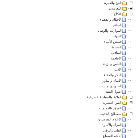
الحج والعمرة
المعاملات
النكاح
الأحكام والقضاء
الجنائز
المواريث والوصايا
الجهاد
قصص الأنبياء
السيرة
المناقب
الأطعمة
اللباس والزينة
الأدب
الذكر والدعاء
الأيمان والنذور
الحدود والجنايات
أصول الفقه
الولاية والسياسة الشرعية
الفتن العصرية
الفرق والمذاهب
مصطلح الحديث
الأعلام المعاصرين
المرأة والأسرة
الطب والرقى
أحكام السماع