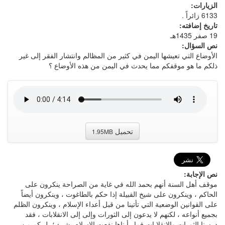
الزيارات:
6133 زائراً .
تاريخ إضافته:
19 صفر 1435هـ
نص السؤال:
الأوضاع التي تعيشها اليمن في كثير من المظالم وانتشار الفقر إلى غير
ذلكم ما هو موقفكم مما يحدث في اليمن من هذه الأوضاع ؟
تحميل
1.95MB
نص الإجابة:
موقف أهل السنة أنهم بحمد الله في غاية من الصراحة ينكرون على
الحاكم ، وينكرون على شيخ القبيلة إذا حكم بالطاغوت ، وينكرون أيضاً
على القوانين الوضعية التي تأتينا من قبل أعداء الإسلام ، وينكرون الظلم
بجميع أنواعه ، لكنهم لا يدعون إلى الثورات وإلى إلى الانقلابات ، فقد
درسنا الثورات والانقلابات فما رأيناها نفعت الإسلام بشيئ ؛ بل كم من