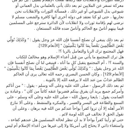
معركة تسفر عن الملايين ثم بعد ذلك يأتى بالعلماني بدل العماني أو
شيوعي بدل الشيوعي أو غير ذلك ، فمسألة الثورات والانقلابات نحن
نحاربها ، حتى لو كنا نعتقد في دولة أخرى أنها كافرة والشعب مسلم لا
نرضى لهم بإقامة ثورات ولا انقلابات لأن الدائرة سترجع على المسلمين
فيما بينهم أناسٌ مع الحاكم وأناسٌ ضده فالله المستعان .
ثم بعد ذلك ينبغي أن نصلح أنفسنا فإن الله عز وجل يقول : " وَكَذَلِكَ نُوَلِّي
بَعْضَ الظَّالِمِينَ بَعْضاً بِمَا كَانُوا يَكْسِبُونَ " [الأنعام:129].
فهل المجتمع ترك الربا والتعامل بالربا ؟! .
هل ترك المجتمع ما يأتي من قِبل أعداء الإسلام وهو مخالفٌ للكتاب
والسنة ؟! ، أم المجتمع يتقبل كل ما أتاه ، فينبغي لنا أن نصلح أنفسنا فإن
الله عز وجل يقول : " وَكَذَلِكَ نُوَلِّي بَعْضَ الظَّالِمِينَ بَعْضاً بِمَا كَانُوا يَكْسِبُونَ "
[الأنعام:129] ، وكان الحسن البصري رحمه الله تعالى يرى أن الحاكم
الظالم عذابٌ من عند الله لا يرفعه الله إلا بالتوبة .
ثم بعد ذلك الرسول - صلى الله عليه وعلى آله وسلم - يقول : " من أتاكم
وأمركم جميع يريد أن يفرق بينكم فضربوا عنقه كائناً من كان " ، وعبادة بن
الصامت يقول : بايعنا رسول الله - صلى الله عليه وعلى آله وسلم - على
السمع والطاعة في اليسر والعسر ، والمكره والمنشط ، وعلى ألا ننازع
الأمر أهله إلا أن تروا كفراً بواحاً عندكم من الله فيه برهان ، وعلى أن
نقول الحق لا نخالف في الله لومة لائم .
حتى لو رأينا كفراً بواحاً لا بد أن ننظر لحالة المسلمين هل عندهم كفاءة ،
واستغناء ذاتي لا يحتاج إلى أمريكا ولا إلى غيرها من أعداء الإسلام أم ليس