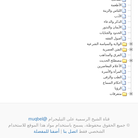
الأطعمة
اللباس والزينة
الأدب
الذكر والدعاء
الأيمان والنذور
الحدود والجنايات
أصول الفقه
الولاية والسياسة الشرعية
الفتن العصرية
الفرق والمذاهب
مصطلح الحديث
الأعلام المعاصرين
المرأة والأسرة
الطب والرقى
أحكام السماع
الرؤيا
متفرقات
قناة الشيخ الرسمية على التيليجرام
@muqbel
© جميع الحقوق محفوظة، يسمح باستخدام مواد هذا الموقع للاستخدام
الشخصي فقط
اتصل بنا
|
أضفنا للمفضلة