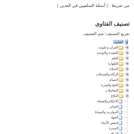
من شريط : ( أسئلة السلفيين في العدين )
تصنيف الفتاوى
تفريع التصنيف
|
ضم التصنيف
الفتاوى
القرآن وعلومه
العقيدة والتوحيد
العلم
الطهارة
الصلاة
الزكاة والصدقات
الصيام
الحج والعمرة
المعاملات
النكاح
الأحكام والقضاء
الجنائز
المواريث والوصايا
الجهاد
قصص الأنبياء
السيرة
المناقب