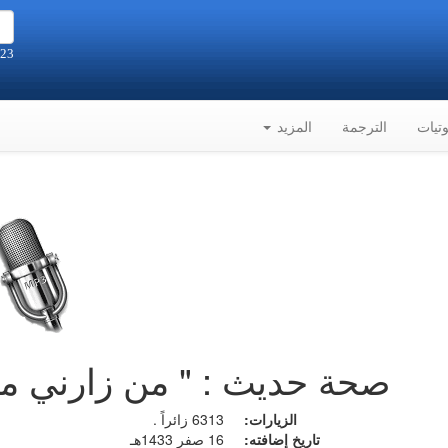
23 صفر 1448هـ الموافق 6-8-2026م
تيات
الترجمة
المزيد
صحة حديث : " من زارني ميتاً
الزيارات:
6313 زائراً .
تاريخ إضافته:
16 صفر 1433هـ