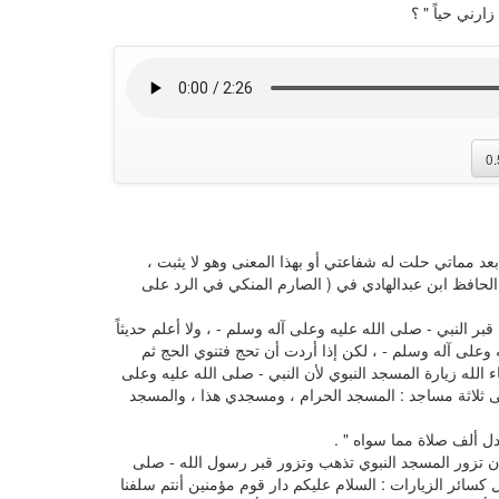
ارني حياً " ؟
0
 بعد مماتي حلت له شفاعتي أو بهذا المعنى وهو لا يثبت ،
لحافظ ابن عبدالهادي في ( الصارم المنكي في الرد على
ر النبي - صلى الله عليه وعلى آله وسلم - ، ولا أعلم حديثاً
يه وعلى آله وسلم - ، لكن إذا أردت أن تحج فتنوي الحج ثم
الله زيارة المسجد النبوي لأن النبي - صلى الله عليه وعلى
إلى ثلاثة مساجد : المسجد الحرام ، ومسجدي هذا ، والمسجد
ل ألف صلاة مما سواه " .
أن تزور المسجد النبوي تذهب وتزور قبر رسول الله - صلى
 كسائر الزيارات : السلام عليكم دار قوم مؤمنين أنتم سلفنا