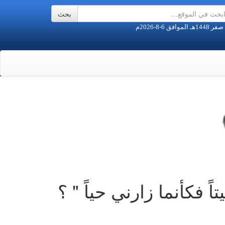
 فكأنما زارني حياً " ؟