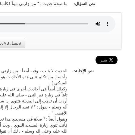
نص السؤال:
ما صحة حديث : " من زارني ميتاً فكأنما ز
تحميل
.56MB
نص الإجابة:
الحديث لا يثبت ، وفيه أيضاً : من زارني
وأحسن من تكلم على هذه الأحاديث هو ا
السبكي ) .
وكذلك أيضاً في أحاديث أخرى في زيارة قب
ثابتاً في زيارة قبر النبي - صلى الله عل
أردت أن تذهب إلى المدينة فتنوي إن شاء 
آله وسلم - يقول : " لا تشد الرحال إلا 
الأقصى " .
ويقول أيضاً : " صلاة في مسجدي هذا تعد
فأنت تنوي زيارة المسجد النبوي ، وبعد 
الله عليه وعلى آله وسلم - ، لك أن تقول