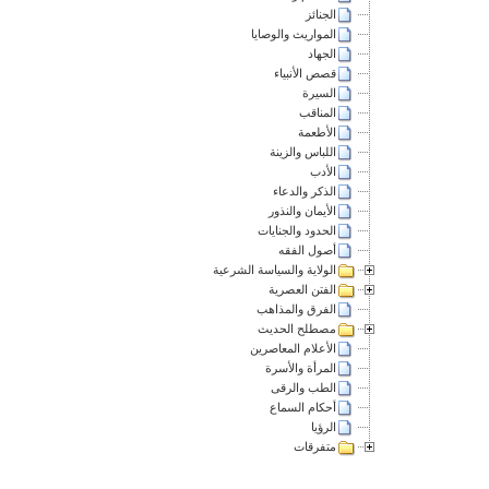
الجنائز
المواريث والوصايا
الجهاد
قصص الأنبياء
السيرة
المناقب
الأطعمة
اللباس والزينة
الأدب
الذكر والدعاء
الأيمان والنذور
الحدود والجنايات
أصول الفقه
الولاية والسياسة الشرعية
الفتن العصرية
الفرق والمذاهب
مصطلح الحديث
الأعلام المعاصرين
المرأة والأسرة
الطب والرقى
أحكام السماع
الرؤيا
متفرقات