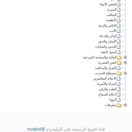
قصص الأنبياء
السيرة
المناقب
الأطعمة
اللباس والزينة
الأدب
الذكر والدعاء
الأيمان والنذور
الحدود والجنايات
أصول الفقه
الولاية والسياسة الشرعية
الفتن العصرية
الفرق والمذاهب
مصطلح الحديث
الأعلام المعاصرين
المرأة والأسرة
الطب والرقى
أحكام السماع
الرؤيا
متفرقات
قناة الشيخ الرسمية على التيليجرام
@muqbel