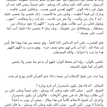
الرسول - صلى الله عليه وعلى اله وسلم - علم حسنناً رضي الله عنه أن
يقول في دعاء الوتر : "اللهم اهدني فيمن هديت ، وعافني فيمن عافيت ،
وبارك لي فيما أعطيت ، وقني شر ما قاضيت ، إنك تقضي ولا يقضى عليك
، إنه لا يذل من واليت ، ولا يعز من عاديت ، تباركت ربنا وتعاليت " انتهى ،
ويقول لعلي بن ابي طالب يقول في وتره: " اللهم إنا نعوذ برضاك من
سخطك ، وبمعافاتك من عقوبتك ، وبك منك لا نحصي ثناء عليك أنت كما
أثنيت على نفسك "
فلو اقتصرت على أحد الدعائين كانا كافياً ، ولو جمعة بين هذا وهذا فلا بأس
إن شاء لله ، أما أن يأتي لهم بنحو نصف جزء ، وهو يدندن به اللهم اللهم.
هذا ما ثبت يا اخواننا ، والله المستعان.
يكتفي بالوارد ـ وإذا لم يحفظ الوارد فلهو أن يدعو بما تيسر ولا يختص
بالقرآن كما تقول الشيعة .
وما ثبت عن شيخ الإسلام ابن تيمية دعاء ختم القرآن الذي يوزع لم يثبت .
السائل : الدعاء هل يكون باستمرار أم تارة وتارة ؟
الشيخ : النبي - صلى الله عليه وعلى آله وسلم - علم حسناً وعلى علي بن
أبي طالب وما قال له في بعض الأوقات ، فالأولى أن يكون باستمرار ،
وأعرف أن لشيخ الاسلام كلاماً في هذا وقال : ينبغي أن يوتر به أحياناً
وأحياناً لا يوتر ، لكن النبي - صلى الله عليه وعلى آله وسلم - ما قال لعلي