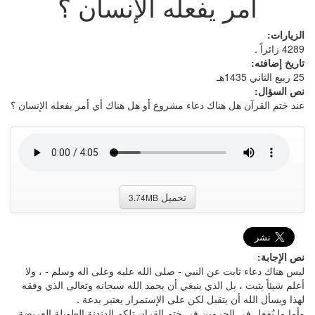
أمر يفعله الإنسان ؟
الزيارات:
4289 زائراً .
تاريخ إضافته:
25 ربيع الثاني 1435هـ
نص السؤال:
عند ختم القرآن هل هناك دعاء مشروع أو هل هناك أي أمر يفعله الإنسان ؟
تحميل
3.74MB
نص الإجابة:
ليس هناك دعاء ثابت عن النبي - صلى الله عليه وعلى اله وسلم - ، ولا
أعلم شيئاً يثبت ، بل الذي ينبغي أن يحمد الله سبحانه وتعالى الذي وفقه
لهذا ويسأل الله أن يتقبل لكن على الإستمرار يعتبر بدعة .
وأما ما يُفعل في الحرمين في ختم القران تلكم الدندنة الطويلة العريضة