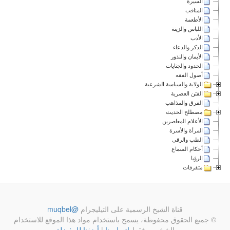
السيرة
المناقب
الأطعمة
اللباس والزينة
الأدب
الذكر والدعاء
الأيمان والنذور
الحدود والجنايات
أصول الفقه
الولاية والسياسة الشرعية
الفتن العصرية
الفرق والمذاهب
مصطلح الحديث
الأعلام المعاصرين
المرأة والأسرة
الطب والرقى
أحكام السماع
الرؤيا
متفرقات
قناة الشيخ الرسمية على التيليجرام
@muqbel
© جميع الحقوق محفوظة، يسمح باستخدام مواد هذا الموقع للاستخدام
الشخصي فقط
اتصل بنا
|
أضفنا للمفضلة