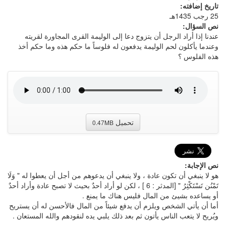
تاريخ إضافته:
25 رجب 1435هـ
نص السؤال:
عندنا إذا أراد الرجل أن يتزوج دعا إلى الوليمة القرى المجاورة لقريته
وعندما يأكلون لحم الوليمة يدفعون له فلوساً ما حكم هذه وما حكم أخذ
هذه الفلوس ؟
تحميل
0.47MB
نص الإجابة:
هو لا ينبغي أن تكون عادة ، ولا ينبغي أن يدعوهم من أجل أن يعطوا له " وَلَا
تَمْنُن تَسْتَكْثِرُ " [المدثر : 6 ] ، لكن لو أراد أحدٌ بحيث لا تصبح عادة وأراد أحدٌ
أو يساعده بشيئ من المال فليس هناك ما يمنع .
أما أن يأتي الشخص ويلزم أن يدفع شيئاً من المال فالأحسن له أن يستريح
ويُريح لا يتعب الناس يأتون ثم بعد ذلك يلبي يده لنقودهم والله المستعان .