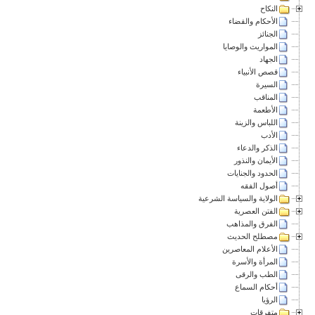
النكاح
الأحكام والقضاء
الجنائز
المواريث والوصايا
الجهاد
قصص الأنبياء
السيرة
المناقب
الأطعمة
اللباس والزينة
الأدب
الذكر والدعاء
الأيمان والنذور
الحدود والجنايات
أصول الفقه
الولاية والسياسة الشرعية
الفتن العصرية
الفرق والمذاهب
مصطلح الحديث
الأعلام المعاصرين
المرأة والأسرة
الطب والرقى
أحكام السماع
الرؤيا
متفرقات