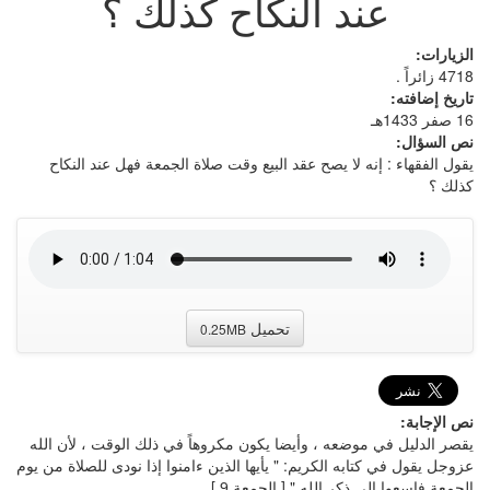
عند النكاح كذلك ؟
الزيارات:
4718 زائراً .
تاريخ إضافته:
16 صفر 1433هـ
نص السؤال:
يقول الفقهاء : إنه لا يصح عقد البيع وقت صلاة الجمعة فهل عند النكاح
كذلك ؟
تحميل
0.25MB
نص الإجابة:
يقصر الدليل في موضعه ، وأيضا يكون مكروهاً في ذلك الوقت ، لأن الله
عزوجل يقول في كتابه الكريم: " يأيها الذين ءامنوا إذا نودى للصلاة من يوم
الجمعة فاسعوا إلى ذكر الله " [ الجمعة 9 ].