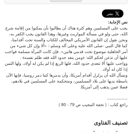
نص الإجابة:
يجب على المسلمين وهم كثرة هناك أن يطالبوا بأن يمكنوا من إقامة شرع
الله، حتى ولو في مسألة المواريث وغيرها، وهذا القانون يجب الكفر به،
ونحن نقول إن القانون الأمريكي المخالف للكتاب والسنة تحت أقدامنا،
كما قال النبي -صلى الله عليه وعلى آله وسلم-: «ألا وإن كل شيء من
أمر الجاهلية موضوع تحت قدمي هاتين». فإن كانت المرأة مسلمة فواجب
عليها أن تذعن لحكم الله: ﴿ومن يتعد حدود الله فقد ظلم نفسه﴾ .
وواجب عليها ألا تتعدى حدود الله، فلها الربع إذا لم يكن له أولاد، ولها الثمن
إذا كان له أولاد.
ونسأل الله أن يزلزل أقدام أمريكا، وأن يدمرها كما دمر روسيا، فإنها الآن
باسطة يديها على بلاد المسلمين، ومتحكمة على المسلمين في بلادهم،
فضلا عمن يذهب إلى أمريكا.
--------------
راجع كتاب : ( تحفة المجيب ص 79 - 80 )
تصنيف الفتاوى