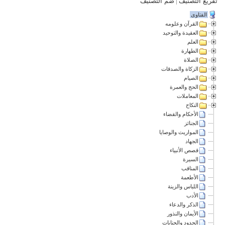
تفريع التصنيف
|
ضم التصنيف
الفتاوى
القرآن وعلومه
العقيدة والتوحيد
العلم
الطهارة
الصلاة
الزكاة والصدقات
الصيام
الحج والعمرة
المعاملات
النكاح
الأحكام والقضاء
الجنائز
المواريث والوصايا
الجهاد
قصص الأنبياء
السيرة
المناقب
الأطعمة
اللباس والزينة
الأدب
الذكر والدعاء
الأيمان والنذور
الحدود والجنايات