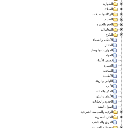
الطهارة
الصلاة
الزكاة والصدقات
الصيام
الحج والعمرة
المعاملات
النكاح
الأحكام والقضاء
الجنائز
المواريث والوصايا
الجهاد
قصص الأنبياء
السيرة
المناقب
الأطعمة
اللباس والزينة
الأدب
الذكر والدعاء
الأيمان والنذور
الحدود والجنايات
أصول الفقه
الولاية والسياسة الشرعية
الفتن العصرية
الفرق والمذاهب
مصطلح الحديث