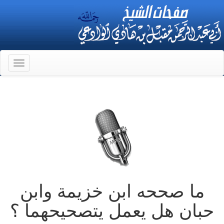
Toggle
gation
ما صححه ابن خزيمة وابن
حبان هل يعمل يتصحيحهما ؟