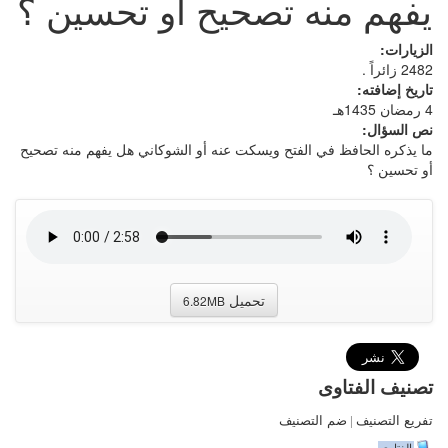
يفهم منه تصحيح أو تحسين ؟
الزيارات:
2482 زائراً .
تاريخ إضافته:
4 رمضان 1435هـ
نص السؤال:
ما يذكره الحافظ في الفتح ويسكت عنه أو الشوكاني هل يفهم منه تصحيح
أو تحسين ؟
تحميل
6.82MB
تصنيف الفتاوى
تفريع التصنيف
|
ضم التصنيف
الفتاوى