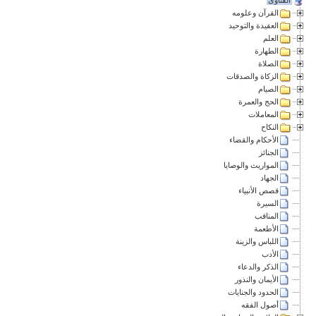
القرآن وعلومه
العقيدة والتوحيد
العلم
الطهارة
الصلاة
الزكاة والصدقات
الصيام
الحج والعمرة
المعاملات
النكاح
الأحكام والقضاء
الجنائز
المواريث والوصايا
الجهاد
قصص الأنبياء
السيرة
المناقب
الأطعمة
اللباس والزينة
الأدب
الذكر والدعاء
الأيمان والنذور
الحدود والجنايات
أصول الفقه