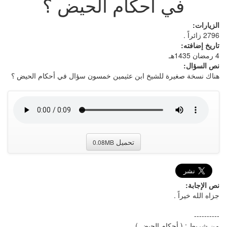
في أحكام الحيض ؟
الزيارات:
2796 زائراً .
تاريخ إضافته:
4 رمضان 1435هـ
نص السؤال:
هناك نسخة صغيرة للشيخ ابن عثيمين خمسون سؤال في أحكام الحيض ؟
تحميل
0.08MB
نص الإجابة:
جزاه الله خيراً .
----------
من شريط : ( أحكام الحيض )