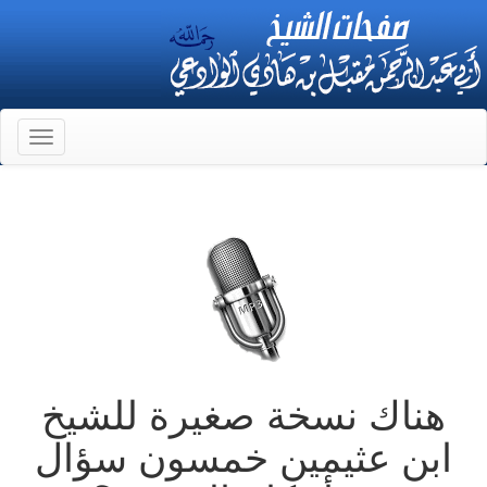
Toggle
gation
هناك نسخة صغيرة للشيخ
ابن عثيمين خمسون سؤال