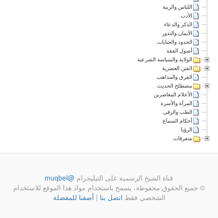
اللباس والزينة
الأدب
الذكر والدعاء
الأيمان والنذور
الحدود والجنايات
أصول الفقه
الولاية والسياسة الشرعية
الفتن العصرية
الفرق والمذاهب
مصطلح الحديث
الأعلام المعاصرين
المرأة والأسرة
الطب والرقى
أحكام السماع
الرؤيا
متفرقات
قناة الشيخ الرسمية على التيليجرام
@muqbel
© جميع الحقوق محفوظة، يسمح باستخدام مواد هذا الموقع للاستخدام
الشخصي فقط
اتصل بنا
|
أضفنا للمفضلة