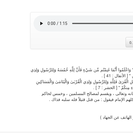
0
 أَنَّمَا غَنِمْتُم مِّن شَيْءٍ فَأَنَّ لِلَّهِ خُمُسَهُ وَلِلرَّسُولِ وَلِذِي
" [ الأنفال : 41 ] .
ِ الْقُرَىٰ فَلِلَّهِ وَلِلرَّسُولِ وَلِذِي الْقُرْبَىٰ وَالْيَتَامَىٰ وَالْمَسَاكِينِ
اءِ مِنكُمْ " [ الحشر : 7 ] .
حانه وتعالى ، ويقسم لمصالح المسلمين ، وخمس لحاكم
لهم الإمام فيقول : من قتل قتيلاً فله سلبه فذاك .
لهاتف عن الجهاد )