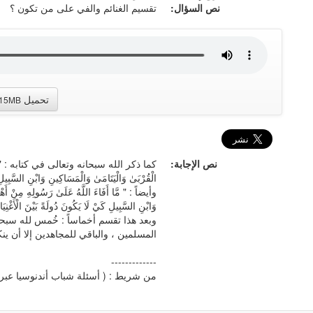
نص السؤال:
تقسيم الغنائم والفي على من تكون ؟
تحميل
.15MB
نص الإجابة:
كما ذكر الله سبحانه وتعالى في كتابه : " وَاعْلَمُوا
الْقُرْبَىٰ وَالْيَتَامَىٰ وَالْمَسَاكِينِ وَابْنِ السَّبِيلِ 
وأيضاً : " مَّا أَفَاءَ اللَّهُ عَلَىٰ رَسُولِهِ مِنْ أَهْل
وَابْنِ السَّبِيلِ كَيْ لَا يَكُونَ دُولَةً بَيْنَ الْأَغْنِيَ
وبعد هذا تقسم أخماساً : خُمس لله سب
المسلمين ، والباقي للمجاهدين إلا أن ينك
-------------
من شريط : ( أسئلة شباب أندنوسيا عبر ا