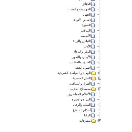
الجنائز
المواريث والوصايا
الجهاد
قصص الأنبياء
السيرة
المناقب
الأطعمة
اللباس والزينة
الأدب
الذكر والدعاء
الأيمان والنذور
الحدود والجنايات
أصول الفقه
الولاية والسياسة الشرعية
الفتن العصرية
الفرق والمذاهب
مصطلح الحديث
الأعلام المعاصرين
المرأة والأسرة
الطب والرقى
أحكام السماع
الرؤيا
متفرقات