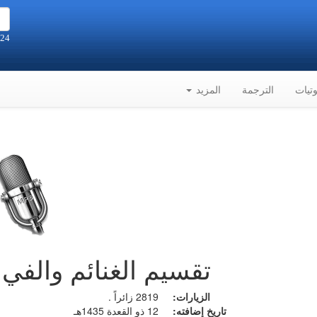
24 صفر 1448هـ الموافق 7-8-2026م
تيات
الترجمة
المزيد
تقسيم الغنائم والفي
الزيارات:
2819 زائراً .
تاريخ إضافته:
12 ذو القعدة 1435هـ