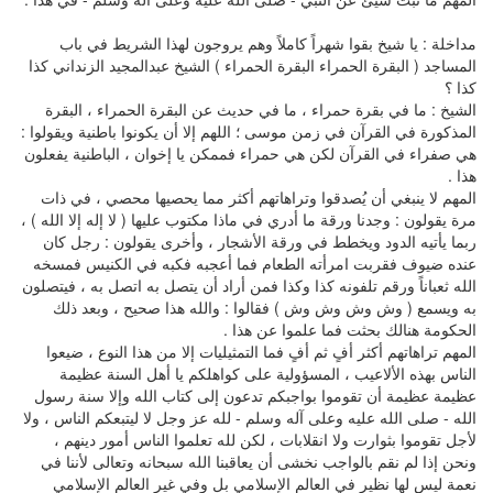
مداخلة : يا شيخ بقوا شهراً كاملاً وهم يروجون لهذا الشريط في باب
المساجد ( البقرة الحمراء البقرة الحمراء ) الشيخ عبدالمجيد الزنداني كذا
كذا ؟
الشيخ : ما في بقرة حمراء ، ما في حديث عن البقرة الحمراء ، البقرة
المذكورة في القرآن في زمن موسى ؛ اللهم إلا أن يكونوا باطنية ويقولوا :
هي صفراء في القرآن لكن هي حمراء فممكن يا إخوان ، الباطنية يفعلون
هذا .
المهم لا ينبغي أن يُصدقوا وتراهاتهم أكثر مما يحصيها محصي ، في ذات
مرة يقولون : وجدنا ورقة ما أدري في ماذا مكتوب عليها ( لا إله إلا الله ) ،
ربما يأتيه الدود ويخطط في ورقة الأشجار ، وأخرى يقولون : رجل كان
عنده ضيوف فقربت امرأته الطعام فما أعجبه فكبه في الكنيس فمسخه
الله ثعباناً ورقم تلفونه كذا وكذا فمن أراد أن يتصل به اتصل به ، فيتصلون
به ويسمع ( وش وش وش وش ) فقالوا : والله هذا صحيح ، وبعد ذلك
الحكومة هنالك بحثت فما علموا عن هذا .
المهم تراهاتهم أكثر أفٍ ثم أفٍ فما التمثيليات إلا من هذا النوع ، ضيعوا
الناس بهذه الألاعيب ، المسؤولية على كواهلكم يا أهل السنة عظيمة
عظيمة عظيمة أن تقوموا بواجبكم تدعون إلى كتاب الله وإلا سنة رسول
الله - صلى الله عليه وعلى آله وسلم - لله عز وجل لا ليتبعكم الناس ، ولا
لأجل تقوموا بثوارت ولا انقلابات ، لكن لله تعلموا الناس أمور دينهم ،
ونحن إذا لم نقم بالواجب نخشى أن يعاقبنا الله سبحانه وتعالى لأننا في
نعمة ليس لها نظير في العالم الإسلامي بل وفي غير العالم الإسلامي