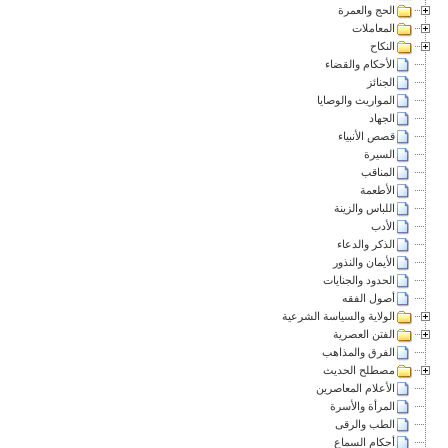
الحج والعمرة
المعاملات
النكاح
الأحكام والقضاء
الجنائز
المواريث والوصايا
الجهاد
قصص الأنبياء
السيرة
المناقب
الأطعمة
اللباس والزينة
الأدب
الذكر والدعاء
الأيمان والنذور
الحدود والجنايات
أصول الفقه
الولاية والسياسة الشرعية
الفتن العصرية
الفرق والمذاهب
مصطلح الحديث
الأعلام المعاصرين
المرأة والأسرة
الطب والرقى
أحكام السماع