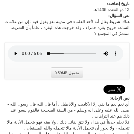
تاريخ إضافته:
12 ذو القعدة 1435هـ
نص السؤال:
هناك شريط يقال أنه لأحد العلماء في مدينة تعز يقول فيه : إن من علامات
الساعة خروج بقرة حمراء ، وقد خرجت هذه البقرة ، علماً بأن الشريط
منتشرٌ في المجتمع ؟
تحميل
0.59MB
نص الإجابة:
أي نعم نعم ما بقي إلا الأكاذيب والأباطيل ، أما قال الله قال رسول الله -
صلى الله عليه وعلى آله وسلم - من السنة الصحيحة فالقوم ليسوا عند
ذلك هم عند التراهات .
فلا نعلم حديثاً في هذا ، ولا نثق بقائل ذلك ، ولا بفنه فهو يتحمل الأدلة مالا
تتحمله ، ولا يجوز أن تتحمل الأدلة مالا تتحمله والله المستعان .
المهم ما ثبت شيئ عن النبي - صلى الله عليه وعلى آله وسلم - في هذا .