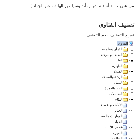
من شريط : ( أسئلة شباب أندنوسيا عبر الهاتف عن الجهاد )
تصنيف الفتاوى
تفريع التصنيف
|
ضم التصنيف
الفتاوى
القرآن وعلومه
العقيدة والتوحيد
العلم
الطهارة
الصلاة
الزكاة والصدقات
الصيام
الحج والعمرة
المعاملات
النكاح
الأحكام والقضاء
الجنائز
المواريث والوصايا
الجهاد
قصص الأنبياء
السيرة
المناقب