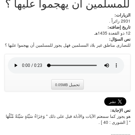
للمسلمين أن يهجموا عليها ؟
الزيارات:
2931 زائراً .
تاريخ إضافته:
12 ذو القعدة 1435هـ
نص السؤال:
للنصارى مناطق غير بلاد المسلمين فهل يجوز للمسلمين أن يهجموا عليها ؟
تحميل
0.05MB
نص الإجابة:
هو يجوز كما سمعتم الآيات والأدلة قبل على ذلك " وَجَزَاءُ سَيِّئَةٍ سَيِّئَةٌ مِّثْلُهَا
" [ الشورى : 40 ] .
-------------