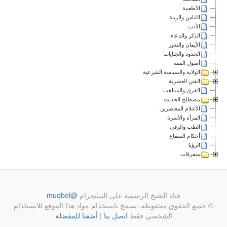
الأطعمة
اللباس والزينة
الأدب
الذكر والدعاء
الأيمان والنذور
الحدود والجنايات
أصول الفقه
الولاية والسياسة الشرعية
الفتن العصرية
الفرق والمذاهب
مصطلح الحديث
الأعلام المعاصرين
المرأة والأسرة
الطب والرقى
أحكام السماع
الرؤيا
متفرقات
قناة الشيخ الرسمية على التيليجرام
@muqbel
© جميع الحقوق محفوظة، يسمح باستخدام مواد هذا الموقع للاستخدام
الشخصي فقط
اتصل بنا
|
أضفنا للمفضلة