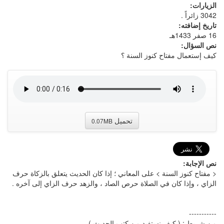
الزيارات:
3042 زائراً .
تاريخ إضافته:
16 صفر 1433هـ
نص السؤال:
كيف إستعمال مفتاح كنوز السنة ؟
تحميل
0.07MB
نص الإجابة:
< مفتاح كنوز السنة > على المعاني ؛ إذا كان الحديث يتعلق بالزكاة حرف
الزاي ، وإذا كان في الصلاة حرص الصاد ، والزهد حرف الزاي إلى آخره .
-----------
من شريط : ( كيف نستفيد من كتب الحديث ) .