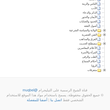
اللباس والزينة
الأدب
الذكر والدعاء
الأيمان والنذور
الحدود والجنايات
أصول الفقه
الولاية والسياسة الشرعية
الفتن العصرية
الفرق والمذاهب
مصطلح الحديث
الأعلام المعاصرين
المرأة والأسرة
الطب والرقى
أحكام السماع
الرؤيا
متفرقات
قناة الشيخ الرسمية على التيليجرام
@muqbel
© جميع الحقوق محفوظة، يسمح باستخدام مواد هذا الموقع للاستخدام
الشخصي فقط
اتصل بنا
|
أضفنا للمفضلة