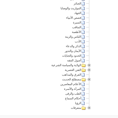
الجنائز
المواريث والوصايا
الجهاد
قصص الأنبياء
السيرة
المناقب
الأطعمة
اللباس والزينة
الأدب
الذكر والدعاء
الأيمان والنذور
الحدود والجنايات
أصول الفقه
الولاية والسياسة الشرعية
الفتن العصرية
الفرق والمذاهب
مصطلح الحديث
الأعلام المعاصرين
المرأة والأسرة
الطب والرقى
أحكام السماع
الرؤيا
متفرقات