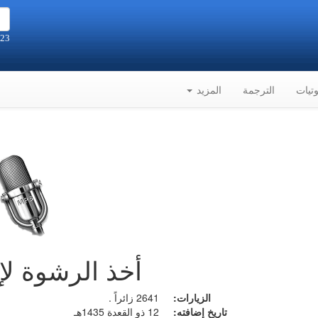
23 صفر 1448هـ الموافق 6-8-2026م
تيات
الترجمة
المزيد
أخذ الرشوة لإ
الزيارات:
2641 زائراً .
تاريخ إضافته:
12 ذو القعدة 1435هـ