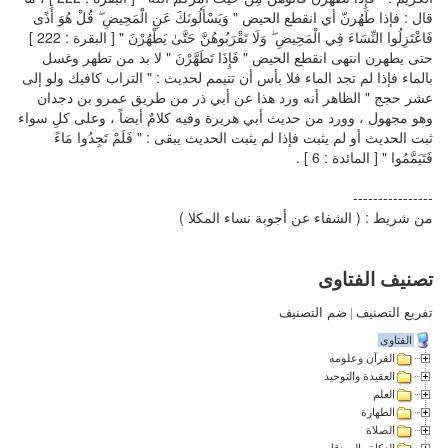
قال : فإذا طَهُرنّ أي انقطع الحيض " وَيَسْأَلُونَكَ عَنِ الْمَحِيضِ ۖ قُلْ هُوَ أَذًى
فَاعْتَزِلُوا النِّسَاءَ فِي الْمَحِيضِ ۖ وَلَا تَقْرَبُوهُنَّ حَتَّىٰ يَطْهُرْنَ " [ البقرة : 222 ]
حتى يطهرن انتهى انقطع الحيض " فَإِذَا تَطَهَّرْنَ " لا بد من تطهر وغسل
بالماء فإذا لم تجد الماء فلا بأس أن تتيمم لحديث : " التراب كافيك ولو إلى
عشر حجج " الظاهر أنه ورد هذا عن أبي ذر من طريق عمرو بن دجدان
وهو مجهول ، وورد من حديث أبي هريرة وفيه كلامٌ أيضاً ، وعلى كلِ سواء
ثبت الحديث أو لم يثبت فإذا لم يثبت الحديث يبقى : " فَلَمْ تَجِدُوا مَاءً
فَتَيَمَّمُوا " [ المائدة : 6 ] .
----------------
من شريط : ( الشفاء عن أجوبة نساء المكلا )
تصنيف الفتاوى
تفريع التصنيف
|
ضم التصنيف
الفتاوى
القرآن وعلومه
العقيدة والتوحيد
العلم
الطهارة
الصلاة
الزكاة والصدقات