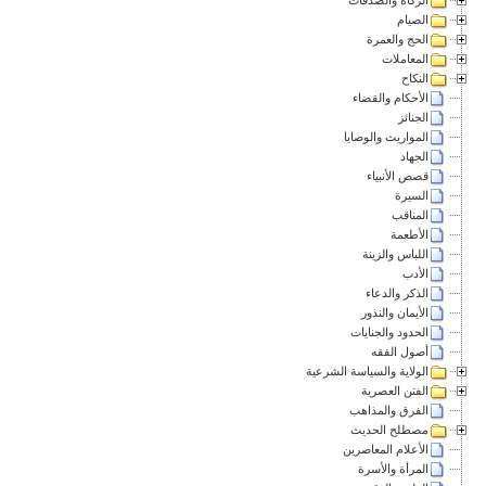
الصيام
الحج والعمرة
المعاملات
النكاح
الأحكام والقضاء
الجنائز
المواريث والوصايا
الجهاد
قصص الأنبياء
السيرة
المناقب
الأطعمة
اللباس والزينة
الأدب
الذكر والدعاء
الأيمان والنذور
الحدود والجنايات
أصول الفقه
الولاية والسياسة الشرعية
الفتن العصرية
الفرق والمذاهب
مصطلح الحديث
الأعلام المعاصرين
المرأة والأسرة