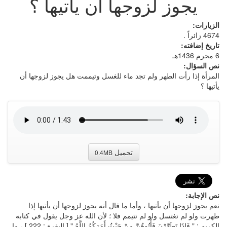
يجوز لزوجها أن يأتيها ؟
الزيارات:
4674 زائراً .
تاريخ إضافته:
6 محرم 1436هـ
نص السؤال:
المرأة إذا رأت الطهر ولم تجد ماء للغسل وتيممت هل يجوز لزوجها أن
يأتيها ؟
تحميل
0.4MB
نص الإجابة:
نعم يجوز لزوجها أن يأتيها ، وأما ما قال أنه يجوز لزوجها أن يأتيها إذا
طهرت ولو لم تغتسل ولو لم تتيمم فلا ؛ لأن الله عز وجل يقول في كتابه
الكريم : " فَإِذَا تَطَهَّرْنَ فَأْتُوهُنَّ مِنْ حَيْثُ أَمَرَكُمُ اللَّهُ " [ البقرة : 222 ] ، ما