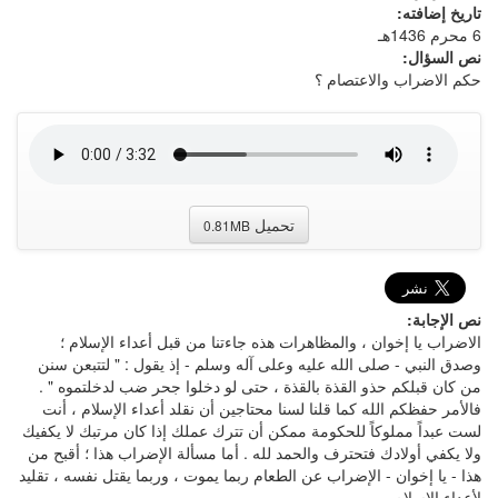
تاريخ إضافته:
6 محرم 1436هـ
نص السؤال:
حكم الاضراب والاعتصام ؟
تحميل
0.81MB
نص الإجابة:
الاضراب يا إخوان ، والمظاهرات هذه جاءتنا من قبل أعداء الإسلام ؛
وصدق النبي - صلى الله عليه وعلى آله وسلم - إذ يقول : " لتتبعن سنن
من كان قبلكم حذو القذة بالقذة ، حتى لو دخلوا جحر ضب لدخلتموه " .
فالأمر حفظكم الله كما قلنا لسنا محتاجين أن نقلد أعداء الإسلام ، أنت
لست عبداً مملوكاً للحكومة ممكن أن تترك عملك إذا كان مرتبك لا يكفيك
ولا يكفي أولادك فتحترف والحمد لله . أما مسألة الإضراب هذا ؛ أقبح من
هذا - يا إخوان - الإضراب عن الطعام ربما يموت ، وربما يقتل نفسه ، تقليد
لأعداء الإسلام .