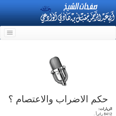
Toggle
gation
حكم الاضراب والاعتصام ؟
الزيارات:
8412 زائراً .