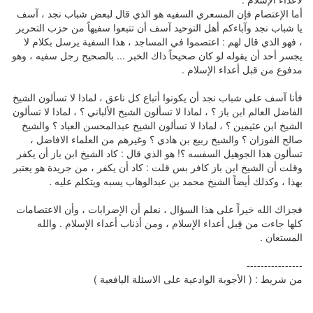
أما الإعتصام فإن المسعري السفيه هو الذي قال لبعض شباب نجد ، آسف
يا شباب نجد وآباءكم أهل التوحيد آسف أن تتبعوا سفيهاً من حزب التحرير
، فهو الذي قال لهم : اعتصموا في المساجد ، هذا السفية يرسل بكلام لا
يجسر أحد أن يقوله لو كان صحيحاً ذاك الخبر ... بالصحيح رجل سفيه ، وهو
مدفوع من قبل أعداء الإسلام .
فأنا آسف على شباب نجد أن يكونوا أتباع كل ناعق ، لماذا لا تسألون الشيخ
الفاضل العالم ابن باز ؟ ، لماذا لا تسألون الشيخ الألباني ؟ ، لماذا لا تسألون
الشيخ ابن عثيمين ؟ ، لماذا لا تسألون الشيخ عبدالمحسن العباد ؟ والشيخ
صالح الفوزان ؟ والشيخ ربيع بن هادي ؟ وغيرهم من العلماء الافاضل ،
تسألون هذا الجوهيل السفسه ؟! هو الذي قال : كاد الشيخ ابن باز أن يكفر
وقلت أن الشيخ ابن باز كافر بس قلت : كاد أن يكفر ، من جريدة هو يعتبر
بهذا ، وكذلك أيضاً الشيخ محمد بن عبدالوهاب يسبه ويتكلم عليه .
فجزاك الله خيراً على هذا السؤال ، نعلم أن الإضرابات ، وأن الاعتصامات
كلها جاءت من قِبل أعداء الإسلام ، ومن أذناب أعداء الإسلام . والله
المستعان .
----------------
من شريط : ( الأجوبة الوادعية على الاسئلة اليافعية )