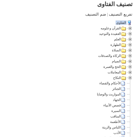
تصنيف الفتاوى
تفريع التصنيف
|
ضم التصنيف
الفتاوى
القرآن وعلومه
العقيدة والتوحيد
العلم
الطهارة
الصلاة
الزكاة والصدقات
الصيام
الحج والعمرة
المعاملات
النكاح
الأحكام والقضاء
الجنائز
المواريث والوصايا
الجهاد
قصص الأنبياء
السيرة
المناقب
الأطعمة
اللباس والزينة
الأدب