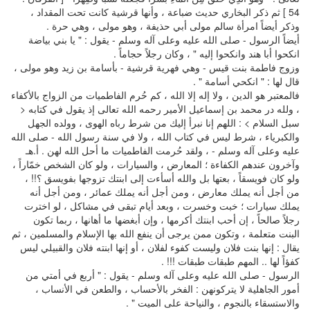
54 ] ثم ذكر البخاري حديث ضباعة ، وأنها قرشية كانت تحت المقداد ،
وذكر أيضاً امرأة سالم مولى أبي حذيفة ، وهو مولى ، وهي حرة .
أيضاً الرسول - صلى الله عليه وعلى آله وسلم - يقول : " يا بني بياضة
انكحوا أبا هند وانكحوا إليه " ، وكان رجلاً حجاماً .
وزوج فاطمة بنت قيس - وهي فهرية قرشية - بأسامة بن زيد وهو مولى ،
قال لها : " انكحي أسامة " .
فالمعتبر هو الدين ، ولا إله إلا الله ، كم حُرم الفاطميات من الزواج بالأكفاء
، ولله در محمد بن إسماعيل الأمير رحمه الله تعالى إذ يقول في كتابه <
سبل السلام > : اللهم إنا نبرأ إليك من شرط رباه الهوى ، وولده الجهل
والكبرياء ، شرط ليس في كتاب الله ، ولا في سنة رسول الله - صلى الله
عليه وعلى آله وسلم - ، ولقد حُرمت الفاطميات ما أحل الله لهن . أ.هـ
وآخرون عندهم الكفاءة ؛ المعارض ، والسيارات ، ولو كان الشخص خمّاراً ،
ولو كان فويسقاً ، بعتها بل والله أسأءت إلى ابنتك تزوجها بفويسق ؟!! ،
من أجل أنه يملك معارض ، ومن أجل أنه يملك عمائر ، ومن أجل أنه
يملك سيارات ؛ خبت وخسرت ، وبعد أيام تبقى في مشاكل ، لو اخترت
رجلاً صالحاً ، إن أحب ابنتك أكرمها ، وإن أبغضها ما أهانها ، ربما تكون
البنت متعلمة ، وتكون ممن يرجى أن ينفع الله بها الإسلام والمسلمين ، ثم
يقال : إنها بنت فلان وليست كفوء لفلان ، أو إنها ابنته فلان والقبيلي ليس
كفؤاً لها .. المهم طبقات طبقات !!! .
الرسول - صلى الله عليه وعلى آله وسلم - يقول : " أربع في أمتي من
أمور الجاهلية لا يتركونهن : الفخر بالأحساب ، والطعن في الأنساب ،
والاستسقاء بالنجوم ، والنياحة على الميت " .