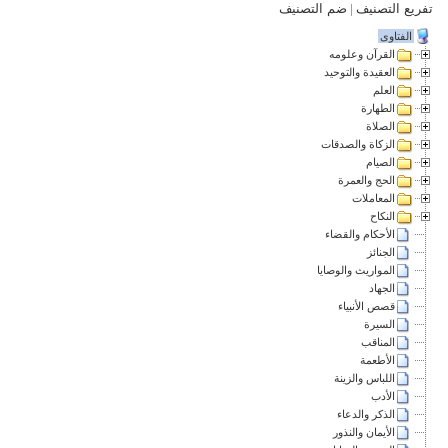
تفريع التصنيف
|
ضم التصنيف
الفتاوى
القرآن وعلومه
العقيدة والتوحيد
العلم
الطهارة
الصلاة
الزكاة والصدقات
الصيام
الحج والعمرة
المعاملات
النكاح
الأحكام والقضاء
الجنائز
المواريث والوصايا
الجهاد
قصص الأنبياء
السيرة
المناقب
الأطعمة
اللباس والزينة
الأدب
الذكر والدعاء
الأيمان والنذور