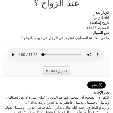
عند الزواج ؟
الزيارات:
4196 زائراً .
تاريخ إضافته:
6 محرم 1436هـ
نص السؤال:
ما هي الكفاءة المطلوب توفرها في الرجل في قبوله للزواج ؟
تحميل
2.61MB
نص الإجابة:
الكفاءة ، الصحيح أن المعتبر فيها هو الدين : " تُنكح المرأة لأربع : لجمالها ،
ومالها ، وحسبها ، ودينها ، فاظفر بذات الدين تربت يداك " .
والإمام البخاري رحمه الله تعالى يذكر : الكفاءة في الدين ، ويستدل بقوله
تعالى : " وَهُوَ الَّذِي خَلَقَ مِنَ الْمَاءِ بَشَرًا فَجَعَلَهُ نَسَبًا وَصِهْرًا " [ الفرقان :