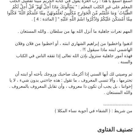
اسمع اسمع يا هذا ؛ رب العزة يقول في كتابه الكريم مبيناً تفضيل الكلب
المعلم على غير الكلب المعلم : " يَسْأَلُونَكَ مَاذَا أُحِلَّ لَهُمْ ۖ قُلْ أُحِلَّ لَكُمُ
الطَّيِّبَاتُ ۙ وَمَا عَلَّمْتُم مِّنَ الْجَوَارِحِ مُكَلِّبِينَ تُعَلِّمُونَهُنَّ مِمَّا عَلَّمَكُمُ اللَّهُ ۖ فَكُلُوا
مِمَّا أَمْسَكْنَ عَلَيْكُمْ وَاذْكُرُوا اسْمَ اللَّهِ عَلَيْهِ " [ المائدة : 4 ] .
المهم نعرات جاهلية ما أنزل الله بها من سلطان . والله المستعان .
اذهبوا واخطبوا من إبراهيم الشهاري ابنته ، أو اخطبوا من فلان وفلان
الهاشمي ابنته ماذا سيقول ؟! .
فهذه أمور جاهلية ستزول بإذن الله تعالى إذا تفقه الناس في الكتاب
والسنة .
ثم وصيتي لك أيها السني إذا أكرمك صاحبك وزوجك بأخته أو ابنته أن
تحترمها ، وألا تنسى المعروف ، ما تقول : هذه جاءتني بدون شيء ، لا يا
إخواننا ، بل يجب أن تكون ذا معروف ، وأن تقابل المعروف بالمعروف .
والله المستعان .
-------------------
من شريط : ( الشفاء في أجوبة نساء المكلا )
تصنيف الفتاوى