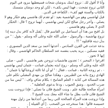
وأنا لا أقول لك : تزوج ابنتك بدوشان شحاث فسيعطيها مزود في اليوم
الثاني تروح تشحث ، فهذا ليس بكفء ، لكن لو وجد دوشان متمسك
بالكتاب والسنة فهو كفء ، الكفاءة في الدين .
قيل لهاشمي وهو من الهاشمية بعيد : لو تقدم لك هاشمي وهو خمَّار وهو لا
يصلي ، وآخر رجل صالح لكن ليس بهاشمي ، أيهما تزوج ؟ قال : الخمَّار
الذي لا يصلي وهو هاشمي .
بل اقبح من هذا أن اسماعيل بن القاسم قال : يُقتل لأنه كافر بدل دينه إذا
تزوج بهاشمية ، والرسول - صلى الله عليه وعلى آله وسلم - يقول : " من
بدل دينه فاقتلوه " !!! .
بدعة حدثت في القرن السادس ، أحدثها أحمد بن سعد الدين المسوري ،
فقيه مسكين ، يريد يحبب بنفسه عند السلطان الحاكم الهاشمي ، وقال :
إنها لا تجوز .
اقرءوا < المحبر > ؛ تجدون هاشميات تزوجن بغير هاشمي ، النبي - صلى
الله عليه وعلى آله وسلم - زوج ابنته بعثمان فماتت - عثمان ليس بهاشمي
- ، ثم زوجه الثانية ، فماتت ، فقال : " لو أن لنا ثالثة لزوجناكها يا عثمان " .
الهادي زوج بناته من الطبريين ، وهكذا صالح بن مهدي المقبلي تكلم على
هذه المسالة في كتابه < العلم الشامخ > بكلام شافٍ واف : " ليس منا من
ضرب الخدود ، وشق الجيوب ، ودعا بدعوى الجاهلية " .
امرأة صالحة طالبة علم ، وبنت الشيخ فلان ما تصلي ؛ فإذا تزوجت بنت
الشيخ فلان فأنت بطل ما شاء الله معك بنت الشيخ !! .
وإذا تزوجت هذه المرأة الصالحة التي ربما من أجدادها من زاول مهنة
خسيسة قالوا : هذا سنخرجه من الصحب . [ أي القبيلة ] .