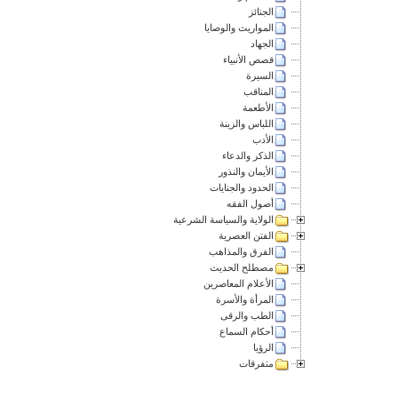
الجنائز
المواريث والوصايا
الجهاد
قصص الأنبياء
السيرة
المناقب
الأطعمة
اللباس والزينة
الأدب
الذكر والدعاء
الأيمان والنذور
الحدود والجنايات
أصول الفقه
الولاية والسياسة الشرعية
الفتن العصرية
الفرق والمذاهب
مصطلح الحديث
الأعلام المعاصرين
المرأة والأسرة
الطب والرقى
أحكام السماع
الرؤيا
متفرقات