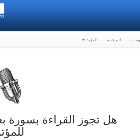
23 صفر 1448هـ الموافق 6-8-2026م
تيات
الترجمة
المزيد
هل تجوز القراءة بسورة بع
للمؤت