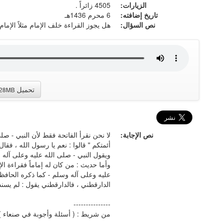
الزيارات:
4505 زائراً .
تاريخ إضافته:
6 محرم 1436هـ
نص السؤال:
هل يجوز القراءة خلف الإمام مثلاً الإما
تحميل
.28MB
نص الإجابة:
لا نحن نقرأ الفاتحة فقط لأن النبي - ص
أئمتكم " قالوا : نعم يا رسول الله ، فقال 
ويقول النبي - صلى الله عليه وعلى آله وس
وأما حديث : من كان له إماماً فقراءة ال
عليه وعلى آله وسلم - كما ذكره الحافظ 
الدارقطني ، فالدارقطني يقول : لم يسند
---------------
من شريط : ( أسئلة وأجوبة في صنعاء )