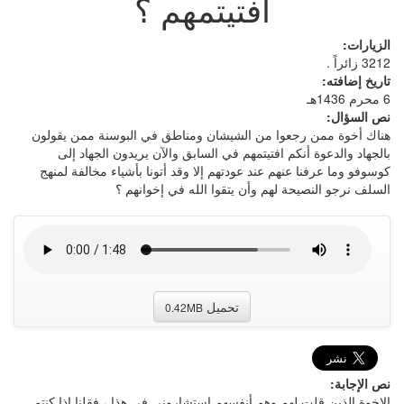
افتيتمهم ؟
الزيارات:
3212 زائراً .
تاريخ إضافته:
6 محرم 1436هـ
نص السؤال:
هناك أخوة ممن رجعوا من الشيشان ومناطق في البوسنة ممن يقولون
بالجهاد والدعوة أنكم افتيتمهم في السابق والآن يريدون الجهاد إلى
كوسوفو وما عرفنا عنهم عند عودتهم إلا وقد أتونا بأشياء مخالفة لمنهج
السلف نرجو النصيحة لهم وأن يتقوا الله في إخوانهم ؟
تحميل
0.42MB
نص الإجابة:
الإخوة الذين قلت لهم وهم أنفسهم استشاروني في هذا ، فقلنا إذا كنتم