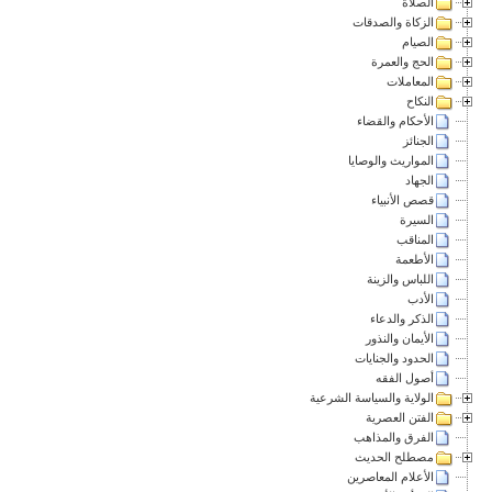
الصلاة
الزكاة والصدقات
الصيام
الحج والعمرة
المعاملات
النكاح
الأحكام والقضاء
الجنائز
المواريث والوصايا
الجهاد
قصص الأنبياء
السيرة
المناقب
الأطعمة
اللباس والزينة
الأدب
الذكر والدعاء
الأيمان والنذور
الحدود والجنايات
أصول الفقه
الولاية والسياسة الشرعية
الفتن العصرية
الفرق والمذاهب
مصطلح الحديث
الأعلام المعاصرين