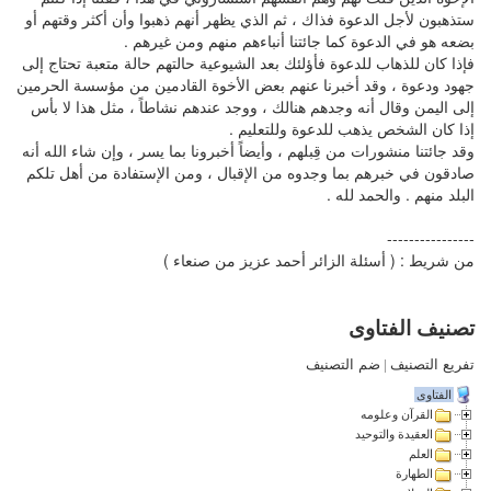
ستذهبون لأجل الدعوة فذاك ، ثم الذي يظهر أنهم ذهبوا وأن أكثر وقتهم أو
بضعه هو في الدعوة كما جائتنا أنباءهم منهم ومن غيرهم .
فإذا كان للذهاب للدعوة فأؤلئك بعد الشيوعية حالتهم حالة متعبة تحتاج إلى
جهود ودعوة ، وقد أخبرنا عنهم بعض الأخوة القادمين من مؤسسة الحرمين
إلى اليمن وقال أنه وجدهم هنالك ، ووجد عندهم نشاطاً ، مثل هذا لا بأس
إذا كان الشخص يذهب للدعوة وللتعليم .
وقد جائتنا منشورات من قِبلهم ، وأيضاً أخبرونا بما يسر ، وإن شاء الله أنه
صادقون في خبرهم بما وجدوه من الإقبال ، ومن الإستفادة من أهل تلكم
البلد منهم . والحمد لله .
----------------
من شريط : ( أسئلة الزائر أحمد عزيز من صنعاء )
تصنيف الفتاوى
تفريع التصنيف
|
ضم التصنيف
الفتاوى
القرآن وعلومه
العقيدة والتوحيد
العلم
الطهارة