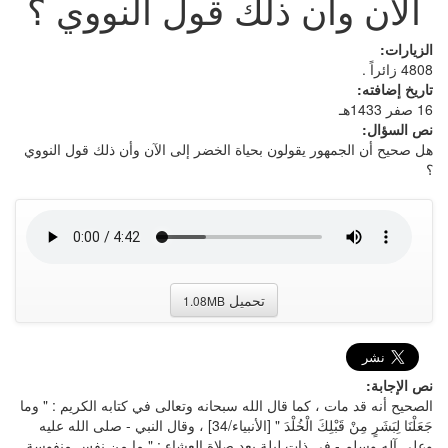
الآن وأن ذلك قول النووي ؟
الزيارات:
4808 زائراً .
تاريخ إضافته:
16 صفر 1433هـ
نص السؤال:
هل صحيح أن الجمهور يقولون بحياة الخضر إلى الآن وأن ذلك قول النووي
؟
تحميل
1.08MB
نص الإجابة:
الصحيح أنه قد مات ، كما قال الله سبحانه وتعالى في كتابه الكريم : " وما
جَعَلْنَا لِبَشَرٍ مِنْ قَبْلِكَ الْخُلْدَ " [الأنبياء/34] ، وقال النبي - صلى الله عليه
وعلى آله وسلم - في ذات ليلة بعد صلاة العشاء : " ما من نفس منفوسة