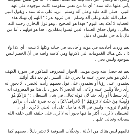
يأتي عليها مائة سنة " أي ما من نفس منفوسة كانت موجودة على عهد
النبي - صلى الله عليه وعلى آله وسلم - تزيد على مائة سنة ، ويقول النبي
- صلى الله عليه وعلى آله وسلم - في غزوة بدر : " اللهم إن تهلك هذه
العصابة لا تُعبَد بعد اليوم " فهذا هو الصحيح ، وهو قول البخاري رحمه الله
تعالى ، وقول حذاق العلماء الذين ليسوا بمقلدين ، هذا هو قولهم ، أما من
قال بأنه حي فليس له دليل .
نعم وردت أحاديث في موته وأحاديث في حياته وكلها لا تثبت ، أي لاذا ولا
ذا ، لكن هناك العُمومات التي ذكرتها وهي كافية وافية في أنَّ الخضر ليس
بموجود وليس بحي .
نعم قد حصل بينه وبين موسى الحوار المعروف المذكور في سورة الكهف
، لكن هو بشر يجري عليه ما يجري على البشر ، ثم بعد ذلك أولئك
يعتمدون على رؤيا أو يعتمدون على قول بعضهم رأيت الخضر ، ألا يجوز أنه
رأى رجلاً ولبَّس عليه وادَّعى أنه الخضر ؟! يجوز ، بل هذا هو المعروف أنه
رأى شيطاناً أو رأى جنياً لأن قوله تعالى في شأن الشيطان : " يَرَاكُمْ هُوَ
وَقَبِيلُهُ مِنْ حَيْثُ لَا تَرَوْنَهُمْ " [الأعراف/27] ، أي به قدرة على أن يراكم
وأنتم لا ترونه ، وليس في الآية ما يدل على أن الجني لا يُرى ، أو أن
الشيطان لا يُرى ، أكثر ما فيها يجوز أنه لا يُرى على خلقته التي خلقه الله
سبحانه وتعالى عليها .
فالمهم ليس هناك من الأدلة ، وتخيُّلات الصوفية لا تعتبر دليلاً ، بعضهم كما