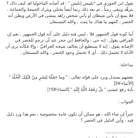
يقول ابن الجوزي في "تلبيس إبليس " : قد أصابه الماخوليا اهـ كيف ذاك ؟
يتزهَّد ويبقى زمناً ، ثم بعد ذلك ربما أيضاً يختلي ويترك الجمعةً والجماعة ،
فلا يمنع أن يأتي شيطان أو يأتي شخص زاهد يمشي في الأرض ويظن أنه
الخضر ، المهم ما هناك ما يثبت ، والله المستعان .
أما كونه قول الجمهور فلا ، ليس فيه دليل على أنه قول الجمهور ، نعم إن
العراقي يقول : إنه حي ، والحافظ ابن حجر عند أن ترجم للخضر في
الإصابة يقول : إنه لا يستطيع أن يخالف شيخه العراقيَّ ، وإلا فكأنه يرى أن
الأدلة لا تحتمل ذلك ، أي لا تحتمل وجود الخضر ، والله المستعان .
مداخلة:
بعضهم يستدل ويرد على قوله تعالى : " وما جَعَلْنَا لِبَشَرٍ مِنْ قَبْلِكَ الْخُلْدَ "
[الأنبياء/34]
بآية رفع عيسى " بلْ رَفَعَهُ اللَّهُ إِلَيْهِ " [النساء/158] .
الجواب :
خيراً إن شاء الله ، هو ممكن أن تكون عامة مخصوصة ، نعم هذا ورد دليل
فيه ، وأين الدليل في الخضر ؟
------------------