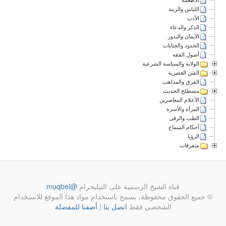
اللباس والزينة
الأدب
الذكر والدعاء
الأيمان والنذور
الحدود والجنايات
أصول الفقه
الولاية والسياسة الشرعية
الفتن العصرية
الفرق والمذاهب
مصطلح الحديث
الأعلام المعاصرين
المرأة والأسرة
الطب والرقى
أحكام السماع
الرؤيا
متفرقات
قناة الشيخ الرسمية على التيليجرام
@muqbel
© جميع الحقوق محفوظة، يسمح باستخدام مواد هذا الموقع للاستخدام
الشخصي فقط
اتصل بنا
|
أضفنا للمفضلة