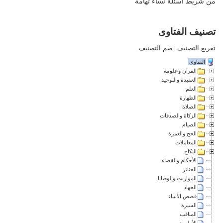
من شريط أسئلة نساء تهامة
تصنيف الفتاوى
تفريع التصنيف
|
ضم التصنيف
الفتاوى
القرآن وعلومه
العقيدة والتوحيد
العلم
الطهارة
الصلاة
الزكاة والصدقات
الصيام
الحج والعمرة
المعاملات
النكاح
الأحكام والقضاء
الجنائز
المواريث والوصايا
الجهاد
قصص الأنبياء
السيرة
المناقب
الأطعمة