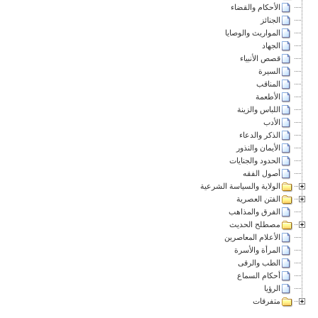
الأحكام والقضاء
الجنائز
المواريث والوصايا
الجهاد
قصص الأنبياء
السيرة
المناقب
الأطعمة
اللباس والزينة
الأدب
الذكر والدعاء
الأيمان والنذور
الحدود والجنايات
أصول الفقه
الولاية والسياسة الشرعية
الفتن العصرية
الفرق والمذاهب
مصطلح الحديث
الأعلام المعاصرين
المرأة والأسرة
الطب والرقى
أحكام السماع
الرؤيا
متفرقات