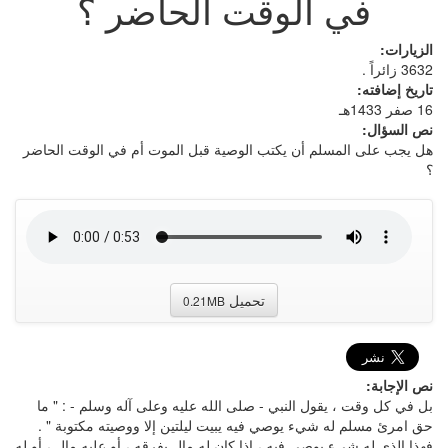
في الوقت الحاضر ؟
الزيارات:
3632 زائراً .
تاريخ إضافته:
16 صفر 1433هـ
نص السؤال:
هل يجب على المسلم أن يكتب الوصية قبل الموت أم في الوقت الحاضر
؟
تحميل
0.21MB
نص الإجابة:
بل في كل وقت ، يقول النبي - صلى الله عليه وعلى آله وسلم - : " ما
حق امرئ مسلم له شيء يوصي فيه يبيت ليلتين إلا ووصيته مكتوبة " .
فهذا الذي له شيء يوصي فيه ، إذا كان له مال يفرقه ، أو عليه مال ، أو له