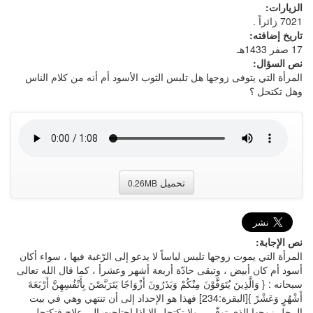
الزيارات:
7021 زائراً .
تاريخ إضافته:
17 صفر 1433هـ
نص السؤال:
المرأة التي يتوفى زوجها هل تلبس الثوب الأسود أم أنه من كلام الناس
وهل تكتحل ؟
تحميل
0.26MB
نص الإجابة:
المرأة التي يموت زوجها تلبس لباساً لا يدعو إلى الرّغبة فيها ، سواء أكان
أسود أم كان أبيض ، وتبقى حادّة أربعة أشهر وعشرأ ، كما قال الله تعالى
سبحانه : { وَالَّذِينَ يُتَوَفَّوْنَ مِنْكُمْ وَيَذَرُونَ أَزْوَاجًا يَتَرَبَّصْنَ بِأَنْفُسِهِنَّ أَرْبَعَةَ
أَشْهُرٍ وَعَشْرً }[البقرة:234] فهذا هو الإحداد إلى أن تنتهي وهي في بيت
الرجل زوجها الذي توفّي ، ولا تكتحل إلا إذا احتاجت إلى علاج فتكتحل