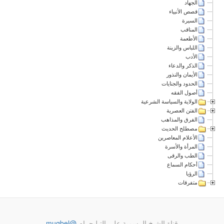
الجهاد
قصص الأنبياء
السيرة
المناقب
الأطعمة
اللباس والزينة
الأدب
الذكر والدعاء
الأيمان والنذور
الحدود والجنايات
أصول الفقه
الولاية والسياسة الشرعية
الفتن العصرية
الفرق والمذاهب
مصطلح الحديث
الأعلام المعاصرين
المرأة والأسرة
الطب والرقى
أحكام السماع
الرؤيا
متفرقات
قناة الشيخ الرسمية على التيليجرام
@muqbel