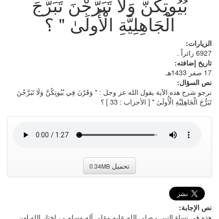
بُيُوتِكُنَّ وَلَا تَبَرَّجْنَ تَبَرُّجَ
الْجَاهِلِيَّةِ الْأُولَىٰ " ؟
الزيارات:
6927 زائراً .
تاريخ إضافته:
17 صفر 1433هـ
نص السؤال:
نرجو شرح هذه الآية يقول الله عز وجل : " وَقَرْنَ فِي بُيُوتِكُنَّ وَلَا تَبَرَّجْنَ
تَبَرُّجَ الْجَاهِلِيَّةِ الْأُولَىٰ " [ الأحزاب : 33 ] ؟
تحميل
0.34MB
نص الإجابة:
هذه في نساء النبي - صلى الله عليه وعلى آله وسلم - ، اختار الله لهن