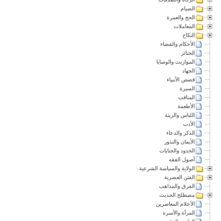
الصيام
الحج والعمرة
المعاملات
النكاح
الأحكام والقضاء
الجنائز
المواريث والوصايا
الجهاد
قصص الأنبياء
السيرة
المناقب
الأطعمة
اللباس والزينة
الأدب
الذكر والدعاء
الأيمان والنذور
الحدود والجنايات
أصول الفقه
الولاية والسياسة الشرعية
الفتن العصرية
الفرق والمذاهب
مصطلح الحديث
الأعلام المعاصرين
المرأة والأسرة