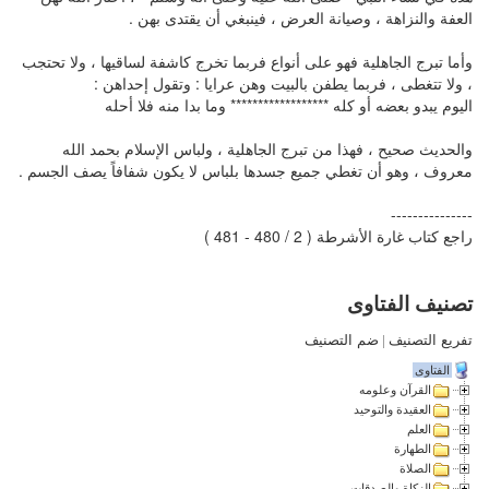
العفة والنزاهة ، وصيانة العرض ، فينبغي أن يقتدى بهن .
وأما تبرج الجاهلية فهو على أنواع فربما تخرج كاشفة لساقيها ، ولا تحتجب
، ولا تتغطى ، فربما يطفن بالبيت وهن عرايا : وتقول إحداهن :
اليوم يبدو بعضه أو كله ****************** وما بدا منه فلا أحله
والحديث صحيح ، فهذا من تبرج الجاهلية ، ولباس الإسلام بحمد الله
معروف ، وهو أن تغطي جميع جسدها بلباس لا يكون شفافاً يصف الجسم .
---------------
راجع كتاب غارة الأشرطة ( 2 / 480 - 481 )
تصنيف الفتاوى
تفريع التصنيف
|
ضم التصنيف
الفتاوى
القرآن وعلومه
العقيدة والتوحيد
العلم
الطهارة
الصلاة
الزكاة والصدقات