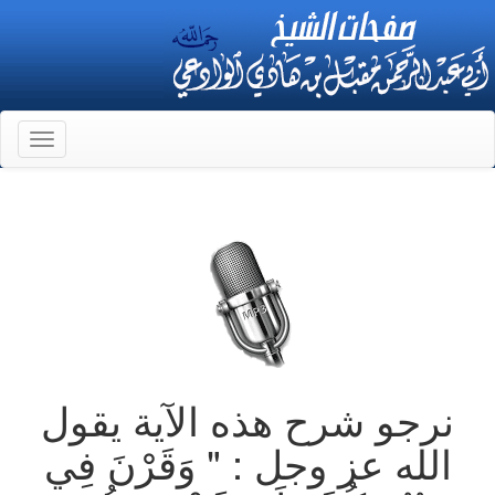
Toggle
gation
نرجو شرح هذه الآية يقول
الله عز وجل : " وَقَرْنَ فِي