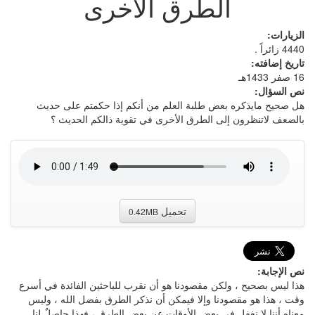
الطرق الأخرى
الزيارات:
4440 زائراً .
تاريخ إضافته:
16 صفر 1433هـ
نص السؤال:
هل صحيح مايذكره بعض طلبة العلم من أنكم إذا حكمتم على حديث
بالضعف لاتنظرون إلى الطرق الأخرى في تقوية ذالكم الحديث ؟
تحميل
0.42MB
نص الإجابة:
هذا ليس بصحيح ، ولكن مقصودنا هو أن نقرب للباحثين الفائدة في أسرع
وقت ، هذا هو مقصودنا وإلا فيمكن أن نذكر الطرق بفضل الله ، وليس
معناه أننا لا نغفل في بعض الأوقات عن بعض الطرق ، فهذا حاصلٌ لنا