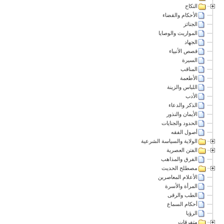
النكاح
الأحكام والقضاء
الجنائز
المواريث والوصايا
الجهاد
قصص الأنبياء
السيرة
المناقب
الأطعمة
اللباس والزينة
الأدب
الذكر والدعاء
الأيمان والنذور
الحدود والجنايات
أصول الفقه
الولاية والسياسة الشرعية
الفتن العصرية
الفرق والمذاهب
مصطلح الحديث
الأعلام المعاصرين
المرأة والأسرة
الطب والرقى
أحكام السماع
الرؤيا
متفرقات