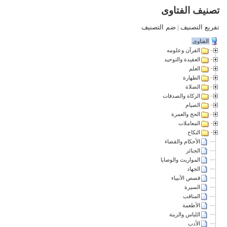
تصنيف الفتاوى
تفريع التصنيف
|
ضم التصنيف
الفتاوى
القرآن وعلومه
العقيدة والتوحيد
العلم
الطهارة
الصلاة
الزكاة والصدقات
الصيام
الحج والعمرة
المعاملات
النكاح
الأحكام والقضاء
الجنائز
المواريث والوصايا
الجهاد
قصص الأنبياء
السيرة
المناقب
الأطعمة
اللباس والزينة
الأدب