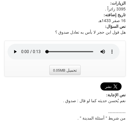
الزيارات:
3395 زائراً .
تاريخ إضافته:
16 صفر 1433هـ
نص السؤال:
هل قول ابن حجر لا بأس به تعادل صدوق ؟
تحميل
0.05MB
نص الإجابة:
نعم يُحسن حديثه كما لو قال : صدوق .
------------
من شريط " أسئلة المدينة " .