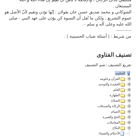
المستعان .
الشوكاني و محمد صديق حسن خان يقولان : إنّها تؤذن وتقيم لأنّ الأصل هو
عموم التشريع , ولكن ما نُقل أن النسوة كن يؤذن على عهد النبي - صلى
الله عليه وعلى آله و سلم - .
----------
من شريط : ( أسئلة شباب الحسينية ) .
تصنيف الفتاوى
تفريع التصنيف
|
ضم التصنيف
الفتاوى
القرآن وعلومه
العقيدة والتوحيد
العلم
الطهارة
الصلاة
الزكاة والصدقات
الصيام
الحج والعمرة
المعاملات
النكاح
الأحكام والقضاء