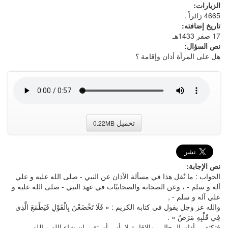
الزيارات:
4665 زائراً .
تاريخ إضافته:
17 صفر 1433هـ
نص السؤال:
هل على المرأة أذان وإقامة ؟
تحميل
0.22MB
نص الإجابة:
الجواب : ما نٌقل هذا في مسألة الأذان عن النبي - صلى الله عليه و علي
آله و سلم - ، وعن الصحابة والصحاببّات في عهد النبي - صلى الله عليه و
علي آله و سلم - ,
والله عز وجل يقول في كتابه الكريم : « فَلَا تَخْضَعْنَ بِالْقَوْلِ فَيَطْمَعَ الَّذِي
فِي قَلْبِهِ مَرَضٌ » .
فتكتفي بأذان الرجال ، والإقامة لا بأس أن تقيم إن شاء الله و الله