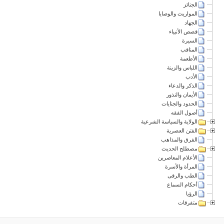
الجنائز
المواريث والوصايا
الجهاد
قصص الأنبياء
السيرة
المناقب
الأطعمة
اللباس والزينة
الأدب
الذكر والدعاء
الأيمان والنذور
الحدود والجنايات
أصول الفقه
الولاية والسياسة الشرعية
الفتن العصرية
الفرق والمذاهب
مصطلح الحديث
الأعلام المعاصرين
المرأة والأسرة
الطب والرقى
أحكام السماع
الرؤيا
متفرقات