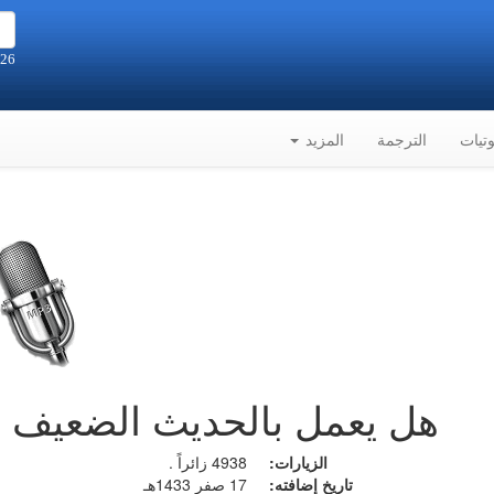
26 صفر 1448هـ الموافق 9-8-2026م
تيات
الترجمة
المزيد
هل يعمل بالحديث الضعيف إذا
الزيارات:
4938 زائراً .
تاريخ إضافته:
17 صفر 1433هـ