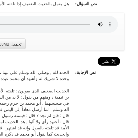
نص السؤال:
هل يعمل بالحديث الضعيف إذا تلقته الأمة
تحميل
.08MB
نص الإجابة:
الحمد لله , وصلى الله وسلم على نبينا م
وحده لا شريك له وأشهد أن محمد عبده ور
الحديث الضعيف الذي يقولون : تلقته الأ
بن تيمية ، ومنهم من يقول : لا بد من 
في صحيحيهما , أبو محمد بن حزم رحمه ا
آله وسلم - لما أرسل معاذاً إلى اليمن قا
قال : فإن لم تجد ؟ قال : فبسنة رسول ال
قال : أجتهد رأي ولا آلوا , هذا الحديث 
الأمة قد تلقته بالقبول وإنه قد اشتهر , 
والحديث كما يقول أبو محمد قد ذكره ال