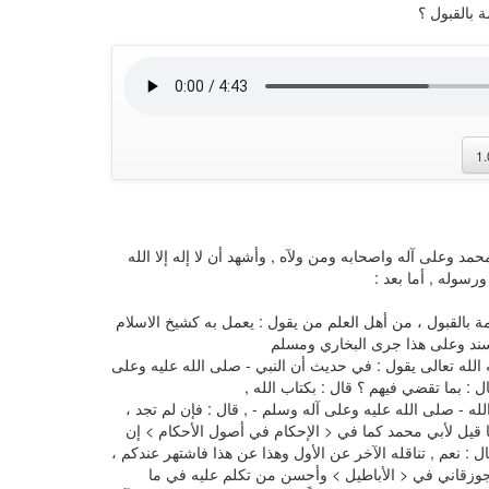
 بالقبول ؟
1
حمد وعلى آله واصحابه ومن ولآه , وأشهد أن لا إله إلا الله
سوله , أما بعد :
مة بالقبول ، من أهل العلم من يقول : يعمل به كشيخ الاسلام
السند وعلى هذا جرى البخاري ومسلم
لله تعالى يقول : في حديث أن النبي - صلى الله عليه وعلى
ل : بما تقضي فيهم ؟ قال : بكتاب الله ,
له - صلى الله عليه وعلى آله وسلم - , قال : فإن لم تجد ،
لما قيل لأبي محمد كما في < الإحكام في أصول الأحكام > إن
قال : نعم , تناقله الآخر عن الأول وهذا عن هذا فاشتهر عندكم ،
جوزقاني في < الأباطيل > وأحسن من تكلم عليه في ما