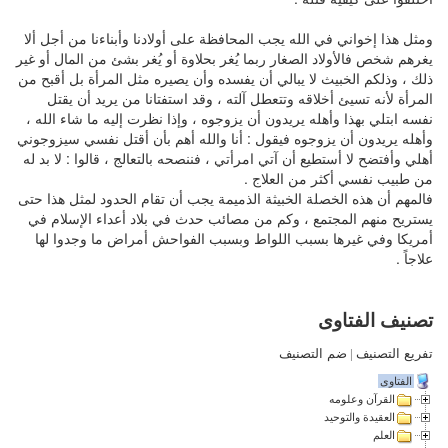
ومثل هذا إخواني في الله يجب المحافظة على أولادنا وأبناءنا من أجل ألا
يغرهم شخص فالأولاد الصغار ربما يُغر بحلاوة أو يُغر بشئ من المال أو غير
ذلك ، وذلكم الخبيث لا يبالي أن يفسده وأن يصيره مثل المرأة بل أقبح من
المرأة لأنه تسيئ أخلاقه وتتعطل آلته ، وقد استفتانا من يريد أن يقتل
نفسه ابتلي بهذا وأهله يريدون أن يزوجوه ، وإذا نظرت إليه ما شاء الله ،
وأهله يريدون أن يزوجوه فيقول : أنا والله أهم بأن أقتل نفسي سيزوجوني
أهلي وأفتضح لا أستطيع أن آتي امرأتي ، فننصحه بالتعالج ، قالوا : لا بد له
من طبيب نفسي أكثر من العلاج .
فالمهم أن هذه الخصلة الخبيثة الذميمة يجب أن تقام الحدود لمثل هذا حتى
يستريح منهم المجتمع ، وكم من مصائب حدث في بلاد أعداء الإسلام في
أمريكا وفي غيرها بسبب اللواط وبسبب الفواحش أمراض ما وجدوا لها
علاجاً .
تصنيف الفتاوى
تفريع التصنيف
|
ضم التصنيف
الفتاوى
القرآن وعلومه
العقيدة والتوحيد
العلم