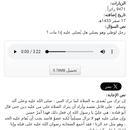
الزيارات:
9471 زائراً .
تاريخ إضافته:
17 صفر 1433هـ
نص السؤال:
رجل لوطي وهو يصلي هل يُصلى عليه إذا مات ؟
تحميل
0.78MB
نص الإجابة:
إن ترك من يُقتدى به الصلاة كما ترك النبي - صلى الله عليه وعلى آله
وسلم - على قاتل نفسه وأراد أن يترك الصلاة على من عليه دين حتى قال
أبو قتادة : هي عليّ يا رسول الله إن فعل ذلك فهذا أمرٌ حسن .
وإن صلى عليه فهو لا يزال مسلماً لكنه عضوٌ فاسد يجب أن يُقام عليه الحد
، وهو مثل حد الزنا ؛ فقد أجمع الصحابة رضوان الله عليه على قتله وإنا
اختلفوا على كيفية قتله .