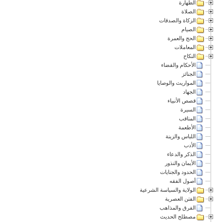
الطهارة
الصلاة
الزكاة والصدقات
الصيام
الحج والعمرة
المعاملات
النكاح
الأحكام والقضاء
الجنائز
المواريث والوصايا
الجهاد
قصص الأنبياء
السيرة
المناقب
الأطعمة
اللباس والزينة
الأدب
الذكر والدعاء
الأيمان والنذور
الحدود والجنايات
أصول الفقه
الولاية والسياسة الشرعية
الفتن العصرية
الفرق والمذاهب
مصطلح الحديث