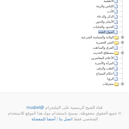
الأطعمة
اللباس والزينة
الأدب
الذكر والدعاء
الأيمان والنذور
الحدود والجنايات
أصول الفقه
الولاية والسياسة الشرعية
الفتن العصرية
الفرق والمذاهب
مصطلح الحديث
الأعلام المعاصرين
المرأة والأسرة
الطب والرقى
أحكام السماع
الرؤيا
متفرقات
قناة الشيخ الرسمية على التيليجرام
@muqbel
© جميع الحقوق محفوظة، يسمح باستخدام مواد هذا الموقع للاستخدام
الشخصي فقط
اتصل بنا
|
أضفنا للمفضلة