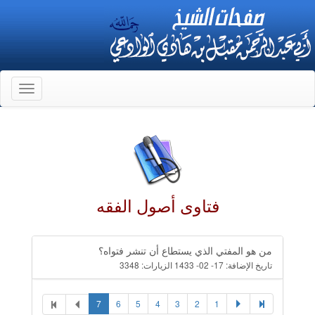
Toggle
gation
فتاوى أصول الفقه
من هو المفتي الذي يستطاع أن تنشر فتواه؟
تاريخ الإضافة:
17- 02- 1433
الزيارات:
3348
7
6
5
4
3
2
1