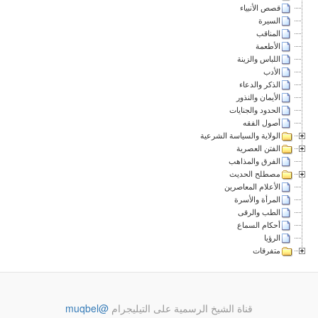
قصص الأنبياء
السيرة
المناقب
الأطعمة
اللباس والزينة
الأدب
الذكر والدعاء
الأيمان والنذور
الحدود والجنايات
أصول الفقه
الولاية والسياسة الشرعية
الفتن العصرية
الفرق والمذاهب
مصطلح الحديث
الأعلام المعاصرين
المرأة والأسرة
الطب والرقى
أحكام السماع
الرؤيا
متفرقات
قناة الشيخ الرسمية على التيليجرام
@muqbel