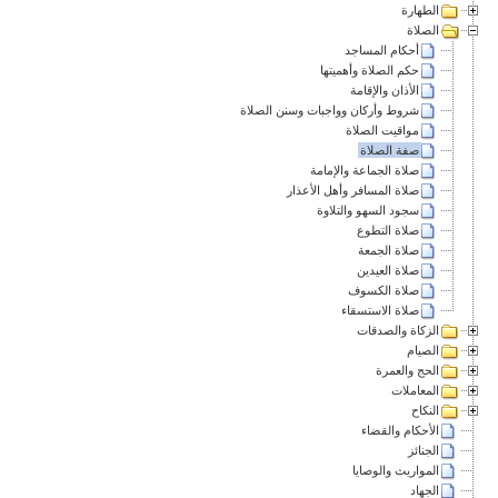
الطهارة
الصلاة
أحكام المساجد
حكم الصلاة وأهميتها
الأذان والإقامة
شروط وأركان وواجبات وسنن الصلاة
مواقيت الصلاة
صفة الصلاة
صلاة الجماعة والإمامة
صلاة المسافر وأهل الأعذار
سجود السهو والتلاوة
صلاة التطوع
صلاة الجمعة
صلاة العيدين
صلاة الكسوف
صلاة الاستسقاء
الزكاة والصدقات
الصيام
الحج والعمرة
المعاملات
النكاح
الأحكام والقضاء
الجنائز
المواريث والوصايا
الجهاد