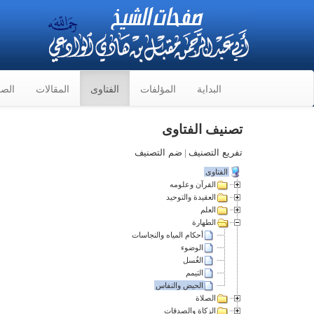
البداية
المؤلفات
الفتاوى
المقالات
الصو
تصنيف الفتاوى
تفريع التصنيف
|
ضم التصنيف
الفتاوى
القرآن وعلومه
العقيدة والتوحيد
العلم
الطهارة
أحكام المياه والنجاسات
الوضوء
الغُسل
التيمم
الحيض والنفاس
الصلاة
الزكاة والصدقات