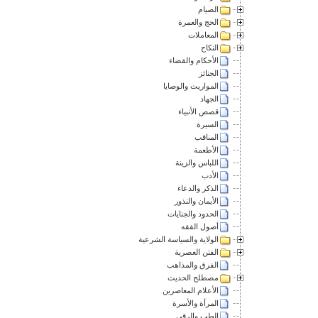
الصيام
الحج والعمرة
المعاملات
النكاح
الأحكام والقضاء
الجنائز
المواريث والوصايا
الجهاد
قصص الأنبياء
السيرة
المناقب
الأطعمة
اللباس والزينة
الأدب
الذكر والدعاء
الأيمان والنذور
الحدود والجنايات
أصول الفقه
الولاية والسياسة الشرعية
الفتن العصرية
الفرق والمذاهب
مصطلح الحديث
الأعلام المعاصرين
المرأة والأسرة
الطب والرقى